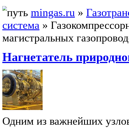
mingas.ru
»
Газотран
система
»
Газокомпрессор
магистральных газопровод
Нагнетатель природног
Одним из важнейших узло