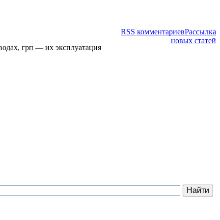
RSS комментариев
Рассылка
новых статей
водах, грп — их эксплуатация