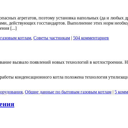
опасных агрегатов, поэтому установка напольных (да и любых д
ами, действующих госстандартов. Выполнение этих норм необхо
ия [...]
газовым котлам
,
Советы частникам
|
504 комментариев
вание вызвало появлений новых технологий в котлостроении. Н
работы конденсационного котла положена технология утилизац
борудования
,
Общие данные по бытовым газовым котлам
|
5 комм
ления