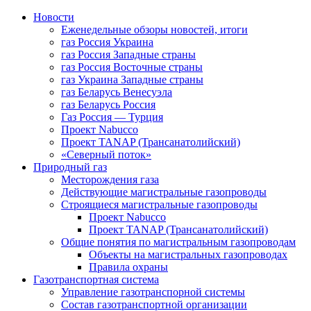
Новости
Еженедельные обзоры новостей, итоги
газ Россия Украина
газ Россия Западные страны
газ Россия Восточные страны
газ Украина Западные страны
газ Беларусь Венесуэла
газ Беларусь Россия
Газ Россия — Турция
Проект Nabucco
Проект TANAP (Трансанатолийский)
«Северный поток»
Природный газ
Месторождения газа
Действующие магистральные газопроводы
Строящиеся магистральные газопроводы
Проект Nabucco
Проект TANAP (Трансанатолийский)
Общие понятия по магистральным газопроводам
Объекты на магистральных газопроводах
Правила охраны
Газотранспортная система
Управление газотранспорной системы
Состав газотранспортной организации