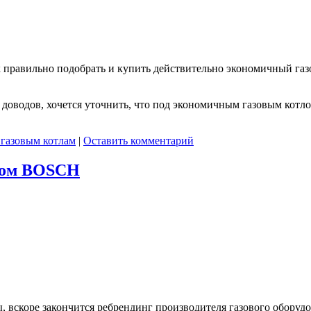
к правильно подобрать и купить действительно экономичный газ
доводов, хочется уточнить, что под экономичным газовым котл
газовым котлам
|
Оставить комментарий
ндом BOSСH
ы, вскоре закончится ребрендинг производителя газового обору