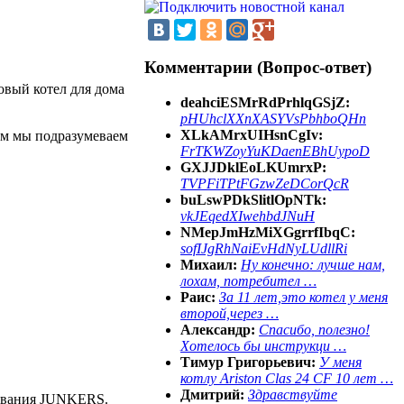
Комментарии (Вопрос-ответ)
овый котел для дома
deahciESMrRdPrhlqGSjZ:
pHUhclXXnXASYVsPbhboQHn
XLkAMrxUIHsnCgIv:
ом мы подразумеваем
FrTKWZoyYuKDaenEBhUypoD
GXJJDklEoLKUmrxP:
TVPFiTPtFGzwZeDCorQcR
buLswPDkSlitlOpNTk:
vkJEqedXIwehbdJNuH
NMepJmHzMiXGgrrfIbqC:
sofIJgRhNaiEvHdNyLUdllRi
Михаил:
Ну конечно: лучше нам,
лохам, потребител …
Раис:
За 11 лет,это котел у меня
второй,через …
Александр:
Спасибо, полезно!
Хотелось бы инструкци …
Тимур Григорьевич:
У меня
котлу Ariston Clas 24 CF 10 лет …
Дмитрий:
Здравствуйте
дования JUNKERS.