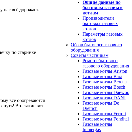
Общие данные по
бытовым газовым
у нас всё дорожает.
котлам
Производители
бытовых газовых
котлов
Параметры газовых
котлов
Обзор бытового газового
оборудования
печку по старинке-
Советы частникам
Ремонт бытового
газового оборудования
Газовые котлы Ariston
Газовые котлы Baxi
Газовые котлы Beretta
Газовые котлы Bosch
Газовые котлы Daewoo
Газовые котлы DANI
тому все обогреваются
Газовые котлы De
фануть! Вот такие вот
Dietrich
Газовые котлы Ferroli
Газовые котлы Fondital
Газовые котлы
Immergas