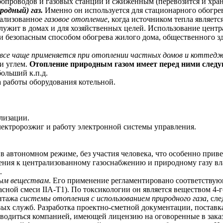
опроводов и газовых станций и сжиженным (перевозится и хран
одный) газ.
Именно он используется для стационарного обогре
рализованное
газовое отопление
, когда источником тепла является
служит в домах и для хозяйственных целей. Использование цент
и безопасным способом обогрева жилого дома, общественного з
 все чаще применяется при отоплении частных домов и коттедж
и углем.
Отопление природным газом имеет перед ними след
больший к.п.д.
са работы оборудования котельной.
лизации.
лектророзжиг и работу электронной системы управления.
в автономном режиме, без участия человека, что особенно приве
нения к централизованному газоснабжению и природному газу в
.
ным веществам
. Его применение регламентировано соответств
сной смеси IIA-T1). По токсикологии он является веществом 4-го
онтажа
системы отопления с использованием природного газа
, сл
овых служб. Разработка проектно-сметной документации, постав
одиться компанией, имеющей лицензию на оговоренные в заказ