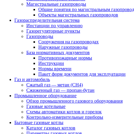
Магистральные газопроводы
Общие понятия по магистральным газопрово
Объекты магистральных газопроводов
Газораспределительная система
Инстанции по управлению
Газорегуляторные пункты
Газопроводы
Сооружения на газопроводах
Наружные газопроводы
База нормативных документов
Противопожарные нормы
Инструкции
Нормы времени
Пакет форм документов для эксплуатации
Газ и автомобиль
Сжатый газ — метан (CH4)
Сжиженный газ — пропан-бутан
Промышленное оборудование
Обзор промышленного газового оборудования
Газовые котельные
Схемы автоматики котлов и горелок
Контрольно-измерительные приборы
Бытовые газовые котлы
Каталог газовых котлов
Параметры газовых котлов