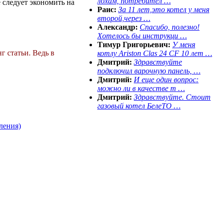
лохам, потребител …
 следует экономить на
Раис:
За 11 лет,это котел у меня
второй,через …
Александр:
Спасибо, полезно!
Хотелось бы инструкци …
Тимур Григорьевич:
У меня
г статьи. Ведь в
котлу Ariston Clas 24 CF 10 лет …
Дмитрий:
Здравствуйте
подключил варочную панель, …
Дмитрий:
И еще один вопрос:
можно ли в качестве т …
Дмитрий:
Здравствуйте. Стоит
газовый котел БелеТО …
ления)