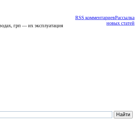
RSS комментариев
Рассылка
новых статей
водах, грп — их эксплуатация