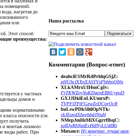
ится в баллонах и
ва помещений.
 вода, нагретая до
рализованного
Наша рассылка
дания или
ей.
Этот способ
ующие преимущества:
Комментарии (Вопрос-ответ)
deahciESMrRdPrhlqGSjZ:
pHUhclXXnXASYVsPbhboQHn
XLkAMrxUIHsnCgIv:
FrTKWZoyYuKDaenEBhUypoD
тствуется у частных
GXJJDklEoLKUmrxP:
ладельцы домов и
TVPFiTPtFGzwZeDCorQcR
buLswPDkSlitlOpNTk:
ующими нормативными
vkJEqedXIwehbdJNuH
 класса опасности (см.
NMepJmHzMiXGgrrfIbqC:
едует получить
sofIJgRhNaiEvHdNyLUdllRi
ка и монтаж
газового
Михаил:
Ну конечно: лучше нам,
е виды работ. При