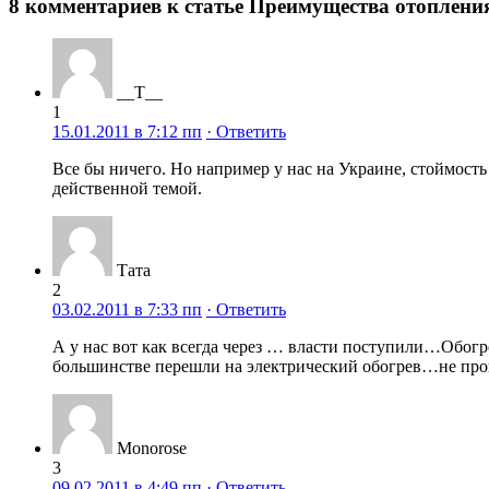
8 комментариев к статье Преимущества отоплен
__T__
1
15.01.2011 в 7:12 пп
· Ответить
Все бы ничего. Но например у нас на Украине, стоймость 
действенной темой.
Тата
2
03.02.2011 в 7:33 пп
· Ответить
А у нас вот как всегда через … власти поступили…Обогре
большинстве перешли на электрический обогрев…не про
Monorose
3
09.02.2011 в 4:49 пп
· Ответить