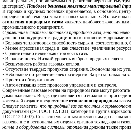
магистральным, поставляемым потребителю через систему труб
цистернах).
Наиболее дешевым является магистральный (прир
В городах и крупных поселках применяется, в основном, цент
определенной температуры в газовых котельных. Эта же вода 
отопления природным газом
является наиболее экологичным 
промышленного предприятия.
С развитием системы поставки природного газа, это топливо
успешно конкурирует с традиционным отоплением дровами ил
• Большая теплотворная способность сырья и, соответственно, 
• Менее агрессивная среда и, как следствие, увеличение ресур
• Сравнительно невысокая стоимость газа.
• Экологичность. Низкий уровень выброса вредных веществ.
• Бесшумность работы газовых котлов.
• Отсутствие твердых продуктов сгорания. Экономия на их ути
• Небольшое потребление электроэнергии. Затраты только на э
• Простота обслуживания.
• Автоматизация всех процессов управления и контроля.
Современные газовые котлы на природном газе могут работать 
домовладельцев. Везде, где появляется возможность присоеди
коттеджей отдают предпочтение
отоплению природным газом
Следует заметить, что
природный газ относится к взрывоопас
документами (см. ГОСТ 12.1.011, категория и группа взрывоопа
ГОСТ 12.1.007). Согласно указанным документам до начала м
разрешение в региональных отделах органов технадзора и газ
котла и оборудования системы отопления
должны также произв