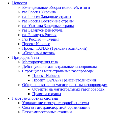
Новости
Еженедельные обзоры новостей, итоги
газ Россия Украина
газ Россия Западные страны
газ Россия Восточные страны
газ Украина Западные страны
газ Беларусь Венесуэла
газ Беларусь Россия
Газ Россия — Турция
Проект Nabucco
Проект TANAP (Трансанатолийский)
«Северный поток»
Природный газ
Месторождения газа
Действующие магистральные газопроводы
Строящиеся магистральные газопроводы
Проект Nabucco
Проект TANAP (Трансанатолийский)
Общие понятия по магистральным газопроводам
Объекты на магистральных газопроводах
Правила охраны
Газотранспортная система
Управление газотранспорной системы
Состав газотранспортной организации
Газокомпрессорные станции