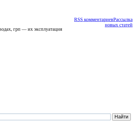
RSS комментариев
Рассылка
новых статей
водах, грп — их эксплуатация