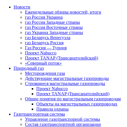
Новости
Еженедельные обзоры новостей, итоги
газ Россия Украина
газ Россия Западные страны
газ Россия Восточные страны
газ Украина Западные страны
газ Беларусь Венесуэла
газ Беларусь Россия
Газ Россия — Турция
Проект Nabucco
Проект TANAP (Трансанатолийский)
«Северный поток»
Природный газ
Месторождения газа
Действующие магистральные газопроводы
Строящиеся магистральные газопроводы
Проект Nabucco
Проект TANAP (Трансанатолийский)
Общие понятия по магистральным газопроводам
Объекты на магистральных газопроводах
Правила охраны
Газотранспортная система
Управление газотранспорной системы
Состав газотранспортной организации