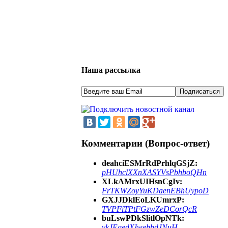
Наша рассылка
Комментарии (Вопрос-ответ)
deahciESMrRdPrhlqGSjZ:
pHUhclXXnXASYVsPbhboQHn
XLkAMrxUIHsnCgIv:
FrTKWZoyYuKDaenEBhUypoD
GXJJDklEoLKUmrxP:
TVPFiTPtFGzwZeDCorQcR
buLswPDkSlitlOpNTk:
vkJEqedXIwehbdJNuH