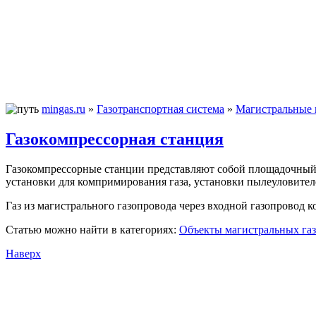
mingas.ru
»
Газотранспортная система
»
Магистральные 
Газокомпрессорная станция
Газокомпрессорные станции представляют собой площадочный
установки для компримирования газа, установки пылеуловителе
Газ из магистрального газопровода через входной газопровод ко
Статью можно найти в категориях:
Объекты магистральных га
Наверх