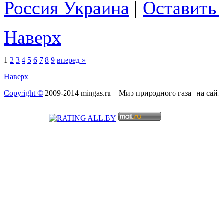
Россия Украина
|
Оставить
Наверх
1
2
3
4
5
6
7
8
9
вперед »
Наверх
Copyright ©
2009-2014 mingas.ru – Мир природного газа | на са