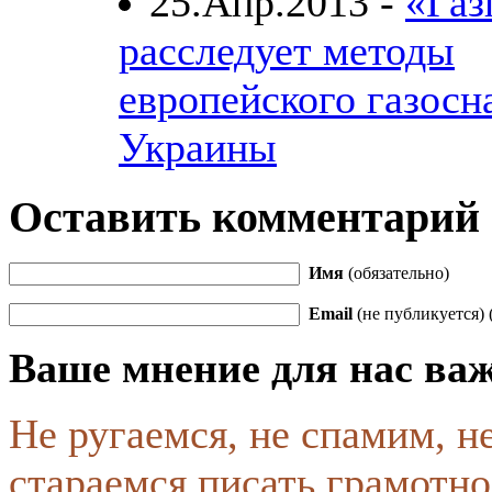
25.Апр.2013 -
«Газ
расследует методы
европейского газосн
Украины
Оставить комментарий
Имя
(обязательно)
Email
(не публикуется) 
Ваше мнение для нас ва
Не ругаемся, не спамим, н
стараемся писать грамотно