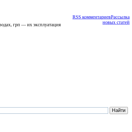
RSS комментариев
Рассылка
новых статей
водах, грп — их эксплуатация