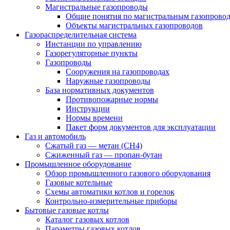
Магистральные газопроводы
Общие понятия по магистральным газопрово
Объекты магистральных газопроводов
Газораспределительная система
Инстанции по управлению
Газорегуляторные пункты
Газопроводы
Сооружения на газопроводах
Наружные газопроводы
База нормативных документов
Противопожарные нормы
Инструкции
Нормы времени
Пакет форм документов для эксплуатации
Газ и автомобиль
Сжатый газ — метан (CH4)
Сжиженный газ — пропан-бутан
Промышленное оборудование
Обзор промышленного газового оборудования
Газовые котельные
Схемы автоматики котлов и горелок
Контрольно-измерительные приборы
Бытовые газовые котлы
Каталог газовых котлов
Параметры газовых котлов