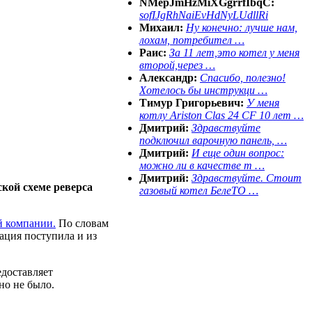
NMepJmHzMiXGgrrfIbqC:
sofIJgRhNaiEvHdNyLUdllRi
Михаил:
Ну конечно: лучше нам,
лохам, потребител …
Раис:
За 11 лет,это котел у меня
второй,через …
Александр:
Спасибо, полезно!
Хотелось бы инструкци …
Тимур Григорьевич:
У меня
котлу Ariston Clas 24 CF 10 лет …
Дмитрий:
Здравствуйте
подключил варочную панель, …
Дмитрий:
И еще один вопрос:
можно ли в качестве т …
Дмитрий:
Здравствуйте. Стоит
кой схеме реверса
газовый котел БелеТО …
й компании.
По словам
ация поступила и из
едоставляет
но не было.