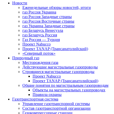
Новости
Еженедельные обзоры новостей, итоги
газ Россия Украина
газ Россия Западные страны
газ Россия Восточные страны
газ Украина Западные страны
газ Беларусь Венесуэла
газ Беларусь Россия
Газ Россия — Турция
Проект Nabucco
Проект TANAP (Трансанатолийский)
«Северный поток»
Природный газ
Месторождения газа
Действующие магистральные газопроводы
Строящиеся магистральные газопроводы
Проект Nabucco
Проект TANAP (Трансанатолийский)
Общие понятия по магистральным газопроводам
Объекты на магистральных газопроводах
Правила охраны
Газотранспортная система
Управление газотранспорной системы
Состав газотранспортной организации
Газокомпрессорные станции