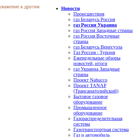
 уважение к другим
Новости
Происшествия
газ Беларусь Россия
газ Россия Украина
газ Россия Западные страны
газ Россия Восточные
страны
газ Беларусь Венесуэла
Газ Россия - Турция
Еженедельные обзоры
новостей, итоги
газ Украина Западные
страны
Проект Nabucco
Проект TANAP
(Трансанатолийский)
Бытовое газовое
оборудование
Промышленное
оборудование
Газораспределительная
система
Газотранспортная система
Газ и автомобиль