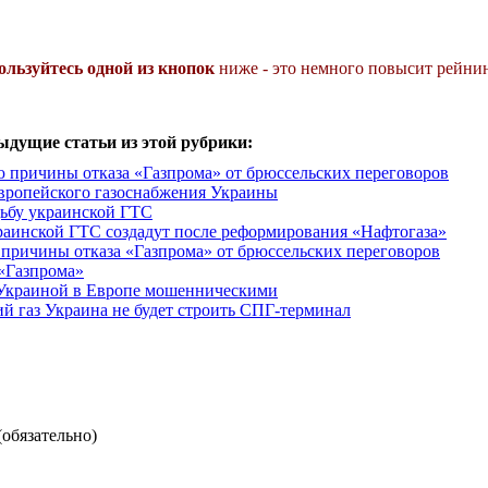
ользуйтесь одной из кнопок
ниже - это немного повысит рейнин
ыдущие статьи из этой рубрики:
ю причины отказа «Газпрома» от брюссельских переговоров
европейского газоснабжения Украины
дьбу украинской ГТС
аинской ГТС создадут после реформирования «Нафтогаза»
 причины отказа «Газпрома» от брюссельских переговоров
 «Газпрома»
а Украиной в Европе мошенническими
й газ Украина не будет строить СПГ-терминал
(обязательно)