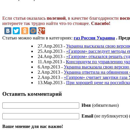
Если статья оказалась
полезной
, в качестве благодарности
восп
интернете так трудно найти что-то стоящее.
Спасибо!
Статью можно найти в категориях:
газ Россия Украина
. Пред
27.Апр.2013 -
Украина высказала свою верси
25.Апр.2013 -
«Газпром» расследует методы 
24.Апр.2013 -
«Газпром» отказался решать су
11.Апр.2013 -
Консорциум по управлению укр
6.Апр.2013 -
Украина высказала свою версию
2.Апр.2013 -
Украина ответила на обвинения
2.Апр.2013 -
«Газпром» считает закупки газ
13.Мар.2013 -
При хорошей цене на российски
Оставить комментарий
Имя
(обязательно)
Email
(не публикуется) 
Ваше мнение для нас важно!