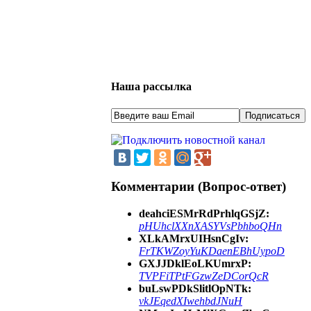
Наша рассылка
Комментарии (Вопрос-ответ)
deahciESMrRdPrhlqGSjZ:
pHUhclXXnXASYVsPbhboQHn
XLkAMrxUIHsnCgIv:
FrTKWZoyYuKDaenEBhUypoD
GXJJDklEoLKUmrxP:
TVPFiTPtFGzwZeDCorQcR
buLswPDkSlitlOpNTk:
vkJEqedXIwehbdJNuH