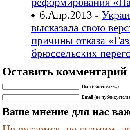
реформирования «На
6.Апр.2013 -
Украи
высказала свою вер
причины отказа «Газ
брюссельских перег
Оставить комментарий
Имя
(обязательно)
Email
(не публикуется) 
Ваше мнение для нас ва
Не ругаемся, не спамим, н