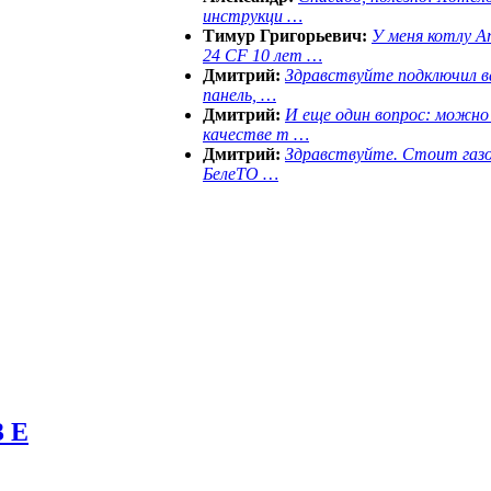
инструкци …
Тимур Григорьевич:
У меня котлу Ar
24 CF 10 лет …
Дмитрий:
Здравствуйте подключил 
панель, …
Дмитрий:
И еще один вопрос: можно 
качестве т …
Дмитрий:
Здравствуйте. Стоит газ
БелеТО …
3 E