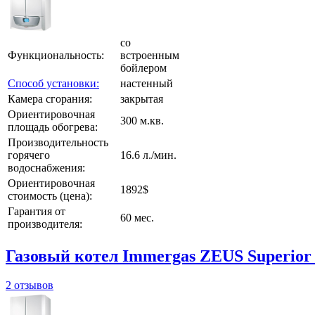
со
Функциональность:
встроенным
бойлером
Способ установки:
настенный
Камера сгорания:
закрытая
Ориентировочная
300 м.кв.
площадь обогрева:
Производительность
горячего
16.6 л./мин.
водоснабжения:
Ориентировочная
1892$
стоимость (цена):
Гарантия от
60 мес.
производителя:
Газовый котел Immergas ZEUS Superior
2 отзывов