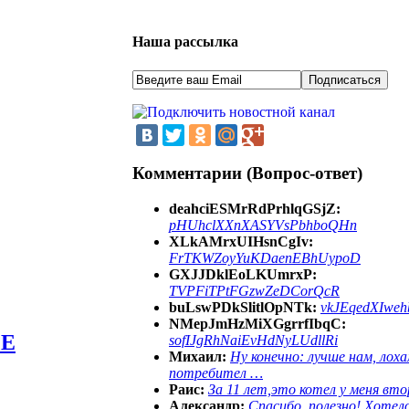
Наша рассылка
Комментарии (Вопрос-ответ)
deahciESMrRdPrhlqGSjZ:
pHUhclXXnXASYVsPbhboQHn
XLkAMrxUIHsnCgIv:
FrTKWZoyYuKDaenEBhUypoD
GXJJDklEoLKUmrxP:
TVPFiTPtFGzwZeDCorQcR
buLswPDkSlitlOpNTk:
vkJEqedXIwe
NMepJmHzMiXGgrrfIbqC:
 E
sofIJgRhNaiEvHdNyLUdllRi
Михаил:
Ну конечно: лучше нам, лоха
потребител …
Раис:
За 11 лет,это котел у меня вто
Александр:
Спасибо, полезно! Хотел