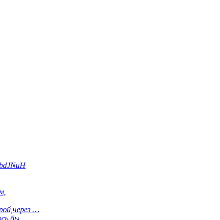
hbdJNuH
м,
рой,через …
ось бы