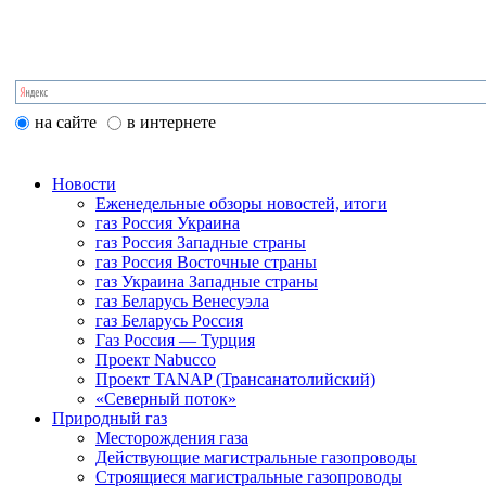
на сайте
в интернете
Новости
Еженедельные обзоры новостей, итоги
газ Россия Украина
газ Россия Западные страны
газ Россия Восточные страны
газ Украина Западные страны
газ Беларусь Венесуэла
газ Беларусь Россия
Газ Россия — Турция
Проект Nabucco
Проект TANAP (Трансанатолийский)
«Северный поток»
Природный газ
Месторождения газа
Действующие магистральные газопроводы
Строящиеся магистральные газопроводы