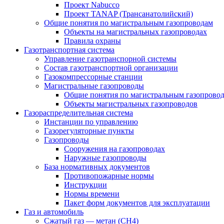
Проект Nabucco
Проект TANAP (Трансанатолийский)
Общие понятия по магистральным газопроводам
Объекты на магистральных газопроводах
Правила охраны
Газотранспортная система
Управление газотранспорной системы
Состав газотранспортной организации
Газокомпрессорные станции
Магистральные газопроводы
Общие понятия по магистральным газопрово
Объекты магистральных газопроводов
Газораспределительная система
Инстанции по управлению
Газорегуляторные пункты
Газопроводы
Сооружения на газопроводах
Наружные газопроводы
База нормативных документов
Противопожарные нормы
Инструкции
Нормы времени
Пакет форм документов для эксплуатации
Газ и автомобиль
Сжатый газ — метан (CH4)