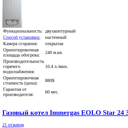
Функциональность:
двухконтурный
Способ установки:
настенный
Камера сгорания:
открытая
Ориентировочная
240 м.кв.
площадь обогрева:
Производительность
горячего
10.4 л./мин.
водоснабжения:
Ориентировочная
880$
стоимость (цена):
Гарантия от
60 мес.
производителя:
Газовый котел Immergas EOLO Star 24 
21 отзывов