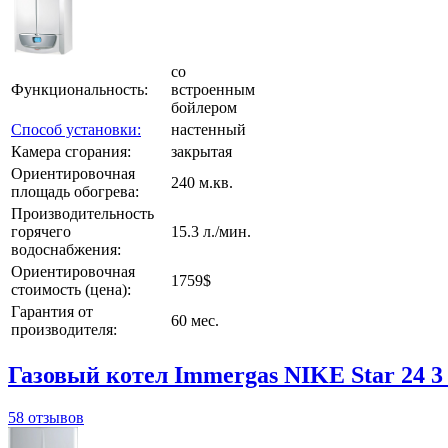
со
Функциональность:
встроенным
бойлером
Способ установки:
настенный
Камера сгорания:
закрытая
Ориентировочная
240 м.кв.
площадь обогрева:
Производительность
горячего
15.3 л./мин.
водоснабжения:
Ориентировочная
1759$
стоимость (цена):
Гарантия от
60 мес.
производителя:
Газовый котел Immergas NIKE Star 24 3
58 отзывов