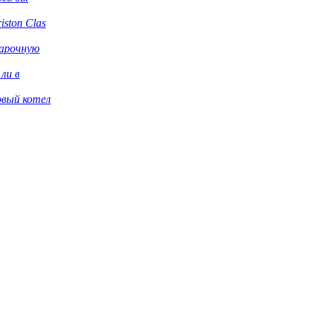
iston Clas
варочную
ли в
овый котел