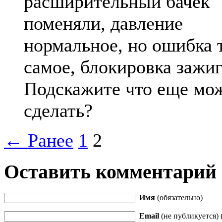
расширительный бачек
поменяли, давление
нормальное, но ошибка 
самое, блокировка зажиг
Подскажите что еще мо
сделать?
← Ранее
1
2
Оставить комментарий
Имя
(обязательно)
Email
(не публикуется) 