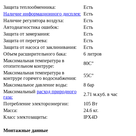
Защита теплообменника:
Есть
Наличие информационного дисплея:
Есть
Наличие регулятора воздуха:
Есть
Автодиагностика ошибок:
Есть
Защита от замерзания:
Есть
Защита от перегрева:
Есть
Защита от насоса от заклинивания:
Есть
Объем расширительного бака:
6 литров
Максимальная температура в
80C°
отопительном контруре:
Максимальная температура в
55C°
контруре горячего водоснабжения:
Максимальное давление воды:
8 бар
Максимальный
расход природного
2.71 м.куб. в час
газа:
Потребление электороэнергии:
105 Вт
Масса:
24.6 кг.
Класс электозащиты:
IPX4D
Монтажные данные