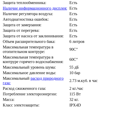
Защита теплообменника:
Есть
Наличие информационного дисплея:
Есть
Наличие регулятора воздуха:
Есть
Автодиагностика ошибок:
Есть
Защита от замерзания:
Есть
Защита от перегрева:
Есть
Защита от насоса от заклинивания:
Есть
Объем расширительного бака:
6 литров
Максимальная температура в
90C°
отопительном контруре:
Максимальная температура в
60C°
контруре горячего водоснабжения:
Максимальный уровень шума:
55 дБ
Максимальное давление воды:
10 бар
Максимальный
расход природного
2.73 м.куб. в час
газа:
Расход сжиженного газа:
2 кг./час
Потребление электороэнергии:
115 Вт
Масса:
32 кг.
Класс электозащиты:
IPX4D