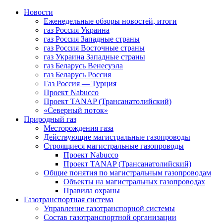
Новости
Еженедельные обзоры новостей, итоги
газ Россия Украина
газ Россия Западные страны
газ Россия Восточные страны
газ Украина Западные страны
газ Беларусь Венесуэла
газ Беларусь Россия
Газ Россия — Турция
Проект Nabucco
Проект TANAP (Трансанатолийский)
«Северный поток»
Природный газ
Месторождения газа
Действующие магистральные газопроводы
Строящиеся магистральные газопроводы
Проект Nabucco
Проект TANAP (Трансанатолийский)
Общие понятия по магистральным газопроводам
Объекты на магистральных газопроводах
Правила охраны
Газотранспортная система
Управление газотранспорной системы
Состав газотранспортной организации