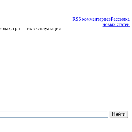
RSS комментариев
Рассылка
новых статей
водах, грп — их эксплуатация