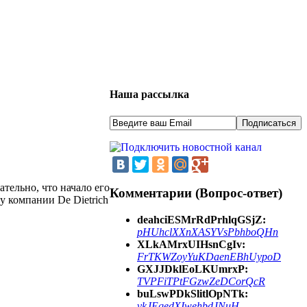
Наша рассылка
тельно, что начало его
Комментарии (Вопрос-ответ)
у компании De Dietrich
deahciESMrRdPrhlqGSjZ:
pHUhclXXnXASYVsPbhboQHn
XLkAMrxUIHsnCgIv:
FrTKWZoyYuKDaenEBhUypoD
GXJJDklEoLKUmrxP:
TVPFiTPtFGzwZeDCorQcR
buLswPDkSlitlOpNTk:
vkJEqedXIwehbdJNuH