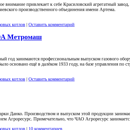
ое внимание привлекает к себе Красиловский агрегатный завод
 Киевского производственного объединения имени Артема.
зовых котлов
|
Оставить комментарий
 ОА Метромаш
вый год занимаются профессиональным выпуском газового обору
ло основано ещё в далёком 1933 году, на базе управления по ст
зовых котлов
|
Оставить комментарий
арки Данко. Производством и выпуском этой продукции занимае
ем Агроресурс. Примечательно, что ЧАО Агроресурс занимается 
зовых котлов
|
10 комментариев