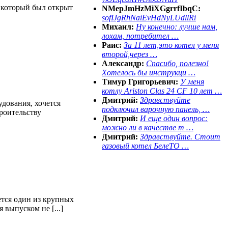
, который был открыт
NMepJmHzMiXGgrrfIbqC:
sofIJgRhNaiEvHdNyLUdllRi
Михаил:
Ну конечно: лучше нам,
лохам, потребител …
Раис:
За 11 лет,это котел у меня
второй,через …
Александр:
Спасибо, полезно!
Хотелось бы инструкци …
Тимур Григорьевич:
У меня
котлу Ariston Clas 24 CF 10 лет …
Дмитрий:
Здравствуйте
дования, хочется
подключил варочную панель, …
роительству
Дмитрий:
И еще один вопрос:
можно ли в качестве т …
Дмитрий:
Здравствуйте. Стоит
газовый котел БелеТО …
тся один из крупных
выпуском не [...]