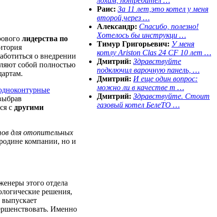
лохам, потребител …
Раис:
За 11 лет,это котел у меня
второй,через …
Александр:
Спасибо, полезно!
Хотелось бы инструкци …
ирового
лидерства по
Тимур Григорьевич:
У меня
ритория
котлу Ariston Clas 24 CF 10 лет …
заботиться о внедрении
Дмитрий:
Здравствуйте
вляют собой полностью
подключил варочную панель, …
дартам.
Дмитрий:
И еще один вопрос:
можно ли в качестве т …
одноконтурные
Дмитрий:
Здравствуйте. Стоит
, выбрав
газовый котел БелеТО …
ся с
другими
нтов для отопительных
 родине компании, но и
женеры этого отдела
ологические решения,
я выпускает
ершенствовать. Именно