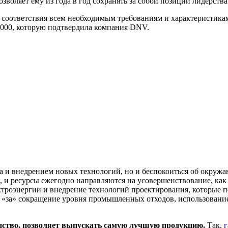
зволяет ему из года в год сохранять за собой позиции лидерства
нь соответствия всем необходимым требованиям и характеристик
000, которую подтвердила компания DNV.
ва и внедрением новых технологий, но и беспокоиться об окружа
и, и ресурсы ежегодно направляются на усовершенствование, ка
ктроэнергии и внедрение технологий проектирования, которые п
 «за» сокращение уровня промышленных отходов, использовани
одство, позволяет выпускать самую лучшую продукцию.
Так,
г