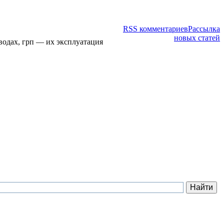
RSS комментариев
Рассылка
новых статей
водах, грп — их эксплуатация