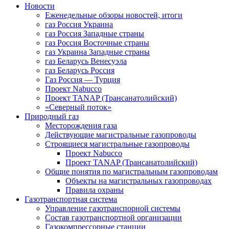
Новости
Еженедельные обзоры новостей, итоги
газ Россия Украина
газ Россия Западные страны
газ Россия Восточные страны
газ Украина Западные страны
газ Беларусь Венесуэла
газ Беларусь Россия
Газ Россия — Турция
Проект Nabucco
Проект TANAP (Трансанатолийский)
«Северный поток»
Природный газ
Месторождения газа
Действующие магистральные газопроводы
Строящиеся магистральные газопроводы
Проект Nabucco
Проект TANAP (Трансанатолийский)
Общие понятия по магистральным газопроводам
Объекты на магистральных газопроводах
Правила охраны
Газотранспортная система
Управление газотранспорной системы
Состав газотранспортной организации
Газокомпрессорные станции