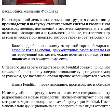
фасад офиса компании Фондитал
На сегодняшний день в штате компании трудится семьсот пятьд
производству и выпуску отопительных систем и газовых ко
производственных помещений в местечке Карпенеда, и эта циф
политики расширения и актуальности, а также, соответствия т
автоматическое производство, которое гарантирует высокий ур
Более подробно по каждому котлу этой торговой марки м
газовые котлы Fondital
,
двухконтурные газовые котлы Fon
интересующий вас
котел,
можно почитать по нему
отзы
нюансами
по
конкретному котлу
.
С первого дня своего существования
Fondital сделала приорит
систем
, обновление и усовершенствование существующих модел
за рубежом, где название Fondital прочно ассоциируется с ком
Девиз Fondital – проектирование, производство и обновле
И, не случайно в структуре компании имеется специальный отд
разрабатывают новые технологии, экспериментируют с новин
которые находят воплощение в самой продукции Fondital. Посл
максимально функциональные и прогрессивные виды отопитель