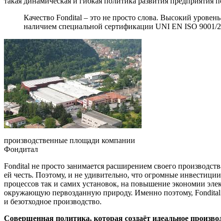
такая динамическая и гибкая политика развития предприятия по
Качество Fondital – это не просто слова. Высокий урове
наличием специальной сертификации UNI EN ISO 9001/2
производственные площади компании
Фондитал
Fondital не просто занимается расширением своего производст
ей честь. Поэтому, и не удивительно, что огромные инвестици
процессов так и самих установок, на повышение экономии эле
окружающую первозданную природу. Именно поэтому, Fondital
и безотходное производство.
Совершенная политика, которая создаёт идеальное произв