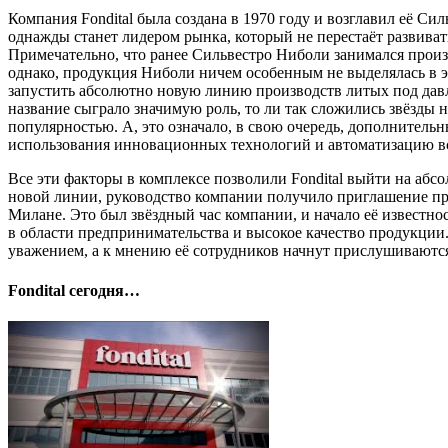
Компания Fondital была создана в 1970 году и возглавил её С
однажды станет лидером рынка, который не перестаёт развиват
Примечательно, что ранее Сильвестро Ниболи занимался произ
однако, продукция Ниболи ничем особенным не выделялась в это
запустить абсолютно новую линию производств литых под давл
название сыграло значимую роль, то ли так сложились звёзды 
популярностью. А, это означало, в свою очередь, дополнительн
использования инновационных технологий и автоматизацию вс
Все эти факторы в комплексе позволили Fondital выйти на абсо
новой линии, руководство компании получило приглашение при
Милане. Это был звёздный час компании, и начало её известност
в области предпринимательства и высокое качество продукции
уважением, а к мнению её сотрудников начнут прислушиваются, 
Fondital сегодня…