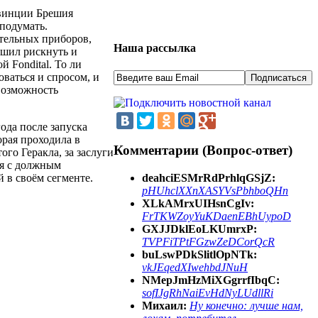
ровинции Брешия
 подумать.
ительных приборов,
Наша рассылка
ешил рискнуть и
 Fondital. То ли
оваться и спросом, и
 возможность
года после запуска
рая проходила в
Комментарии (Вопрос-ответ)
ого Геракла, за заслуги
ся с должным
deahciESMrRdPrhlqGSjZ:
 в своём сегменте.
pHUhclXXnXASYVsPbhboQHn
XLkAMrxUIHsnCgIv:
FrTKWZoyYuKDaenEBhUypoD
GXJJDklEoLKUmrxP:
TVPFiTPtFGzwZeDCorQcR
buLswPDkSlitlOpNTk:
vkJEqedXIwehbdJNuH
NMepJmHzMiXGgrrfIbqC:
sofIJgRhNaiEvHdNyLUdllRi
Михаил:
Ну конечно: лучше нам,