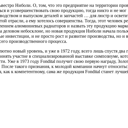
ильвестро Ниболи. О, том, что это предприятие на территории п
ься и усовершенствовать свою продукцию, тогда никто и не мог
водством и выпуском деталей и запчастей … для люстр и освет
й отрасли, а ему хотелось совершенства. Тогда, этот человек р
ением алюминиевых радиаторов и назвать эту продукцию маркой
на деловом небосклоне, но новая продукция Ниболи начала польз
ые инвестиции, и не просто рост и развитие производства, но и
его производственного процесса.
лютно новый уровень, и уже в 1972 году, всего лишь спустя два 
нять участие в специализированной выставке симпозиуме, кото
и. Уже в 1973 году Fondital получит свою первую награду, Золот
. После такого признания, к молодой компании начнут относить
как к компетентному, сама же продукция Fondital станет лучшей