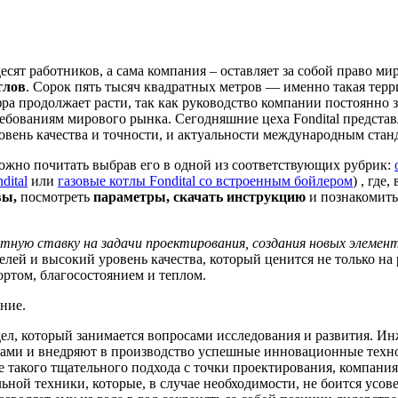
есят работников, а сама компания – оставляет за собой право м
тлов
. Сорок пять тысяч квадратных метров — именно такая тер
ра продолжает расти, так как руководство компании постоянно 
ребованиям мирового рынка. Сегодняшние цеха Fondital предста
овень качества и точности, и актуальности международным стан
ожно почитать выбрав его в одной из соответствующих рубрик:
dital
или
газовые котлы Fondital со встроенным бойлером
) , где
вы,
посмотреть
параметры,
скачать инструкцию
и познакомить
етную ставку на задачи проектирования, создания новых элеме
ей и высокий уровень качества, который ценится не только на
фортом, благосостоянием и теплом.
ние.
ел, который занимается вопросами исследования и развития. Ин
ками и внедряют в производство успешные инновационные техн
е такого тщательного подхода с точки проектирования, компани
ной техники, которые, в случае необходимости, не боится усов