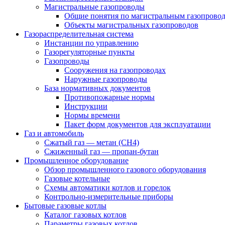
Магистральные газопроводы
Общие понятия по магистральным газопрово
Объекты магистральных газопроводов
Газораспределительная система
Инстанции по управлению
Газорегуляторные пункты
Газопроводы
Сооружения на газопроводах
Наружные газопроводы
База нормативных документов
Противопожарные нормы
Инструкции
Нормы времени
Пакет форм документов для эксплуатации
Газ и автомобиль
Сжатый газ — метан (CH4)
Сжиженный газ — пропан-бутан
Промышленное оборудование
Обзор промышленного газового оборудования
Газовые котельные
Схемы автоматики котлов и горелок
Контрольно-измерительные приборы
Бытовые газовые котлы
Каталог газовых котлов
Параметры газовых котлов