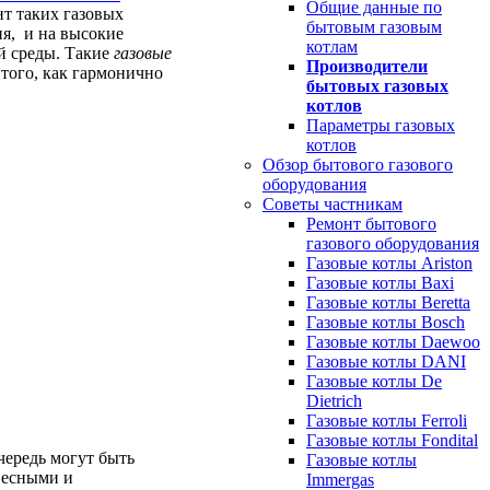
Общие данные по
т таких газовых
бытовым газовым
ия, и на высокие
котлам
й среды. Такие
газовые
Производители
того, как гармонично
бытовых газовых
котлов
Параметры газовых
котлов
Обзор бытового газового
оборудования
Советы частникам
Ремонт бытового
газового оборудования
Газовые котлы Ariston
Газовые котлы Baxi
Газовые котлы Beretta
Газовые котлы Bosch
Газовые котлы Daewoo
Газовые котлы DANI
Газовые котлы De
Dietrich
Газовые котлы Ferroli
Газовые котлы Fondital
чередь могут быть
Газовые котлы
весными и
Immergas