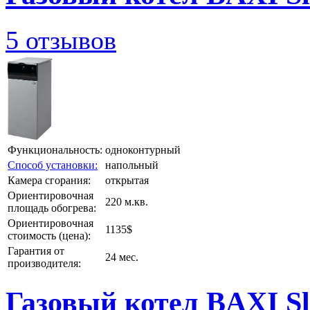
5 отзывов
Функциональность:
одноконтурный
Способ установки:
напольный
Камера сгорания:
открытая
Ориентировочная
220 м.кв.
площадь обогрева:
Ориентировочная
1135$
стоимость (цена):
Гарантия от
24 мес.
производителя:
Газовый котел BAXI Sli