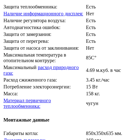
Защита теплообменника:
Есть
Наличие информационного дисплея:
Нет
Наличие регулятора воздуха:
Есть
Автодиагностика ошибок:
Есть
Защита от замерзания:
Есть
Защита от перегрева:
Есть
Защита от насоса от заклинивания:
Нет
Максимальная температура в
85C°
отопительном контруре:
Максимальный
расход природного
4.69 м.куб. в час
газа:
Расход сжиженного газа:
3.45 кг./час
Потребление электороэнергии:
15 Вт
Масса:
158 кг.
Материал первичного
чугун
теплообменника:
Монтажные данные
Габариты котла:
850х350х635 мм.