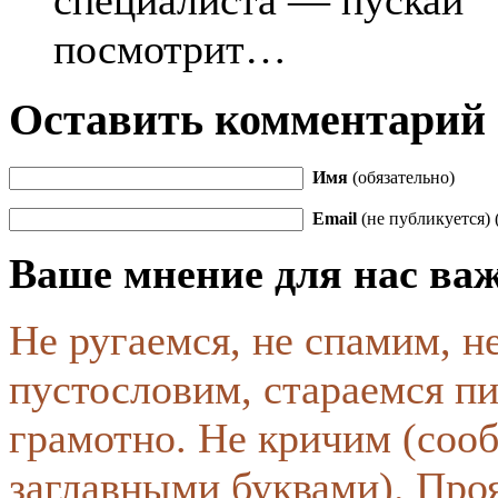
специалиста — пускай
посмотрит…
Оставить комментарий
Имя
(обязательно)
Email
(не публикуется) 
Ваше мнение для нас ва
Не ругаемся, не спамим, н
пустословим, стараемся пи
грамотно. Не кричим (соо
заглавными буквами). Про