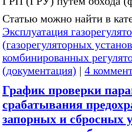
ГРП (ГРУ) путем обхода (
Статью можно найти в кат
Эксплуатация газорегулят
(газорегуляторных установ
комбинированных регулято
(документация)
|
4 коммен
График проверки пара
срабатывания предох
запорных и сбросных у