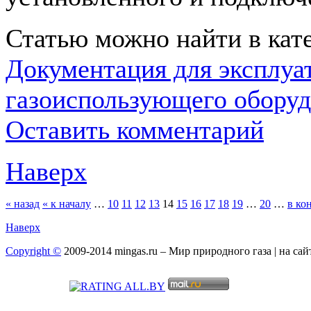
Статью можно найти в кат
Документация для эксплуа
газоиспользующего оборуд
Оставить комментарий
Наверх
« назад
« к началу
…
10
11
12
13
14
15
16
17
18
19
…
20
…
в ко
Наверх
Copyright ©
2009-2014 mingas.ru – Мир природного газа | на са