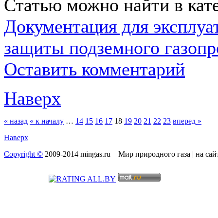
Статью можно найти в кат
Документация для эксплуа
защиты подземного газопр
Оставить комментарий
Наверх
« назад
« к началу
…
14
15
16
17
18
19
20
21
22
23
вперед »
Наверх
Copyright ©
2009-2014 mingas.ru – Мир природного газа | на са