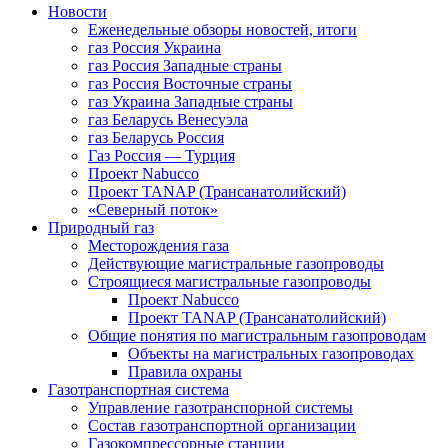
Новости
Еженедельные обзоры новостей, итоги
газ Россия Украина
газ Россия Западные страны
газ Россия Восточные страны
газ Украина Западные страны
газ Беларусь Венесуэла
газ Беларусь Россия
Газ Россия — Турция
Проект Nabucco
Проект TANAP (Трансанатолийский)
«Северный поток»
Природный газ
Месторождения газа
Действующие магистральные газопроводы
Строящиеся магистральные газопроводы
Проект Nabucco
Проект TANAP (Трансанатолийский)
Общие понятия по магистральным газопроводам
Объекты на магистральных газопроводах
Правила охраны
Газотранспортная система
Управление газотранспорной системы
Состав газотранспортной организации
Газокомпрессорные станции