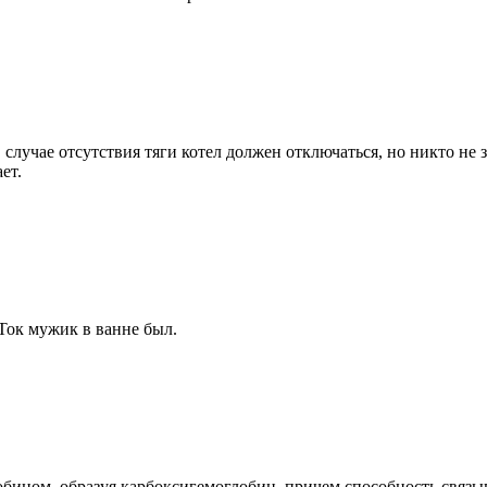
случае отсутствия тяги котел должен отключаться, но никто не з
ет.
 Ток мужик в ванне был.
обином, образуя карбоксигемоглобин. причем способность связыв