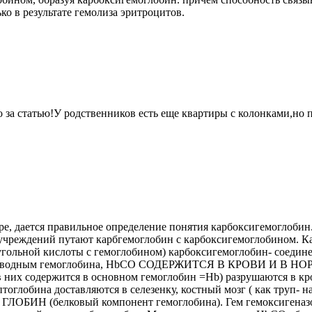
ко в результате гемолиза эритроцитов.
 за статью!У родственников есть еще квартиры с колонками,но п
ре, дается правильное определение понятия карбоксигемоглобин
 учреждений путают карбгемоглобин с карбоксигемоглобином. К
угольной кислоты с гемоглобином) карбоксигемоглобин- соедин
роизводным гемоглобина, HbCO СОДЕРЖИТСЯ В КРОВИ И В НОР
 в них содержится в основном гемоглобин =Hb) разрушаются в кр
оглобина доставляются в селезенку, костный мозг ( как труп- н
и ГЛОБИН (белковый компонент гемоглобина). Гем гемоксигеназо