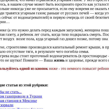
итесь, в нашем случае может быть воспринято просто как усталос
ольше никогда уже не просыпается, если ему вовремя не оказат
ди травятся угарным газом; раньше от русских печей — когда уго
ейчас от водонагревателей) в первую очередь от своей безответн
тории…
лонке (а это нужно делать перед каждым запуском), женщина по
ая газету, а ребенок лег спать, когда тихо подкралась смерть. По
т воздух возле пола, куда угарный газ дошел позже, потому она 
не, строителями производился капитальный ремонт крыши, в пр
о отсутствие тяги, в результате чего погибла семья.
одогрева воды стоит проточный водонагреватель (в простонародь
 это не шутки! Помните — Ваша
жизнь
и здоровье, прежде всего
ользуйтесь одной из кнопок
ниже - это немного повысит рейнин
ие статьи из этой рубрики:
ы не стать...
ом газопроводе в Турции
ная станция в Мексике
взорвали