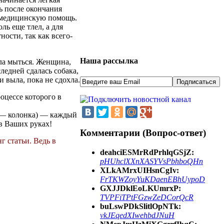
ть после окончания
ь медицинскую помощь.
ль еще тлел, а для
ости, так как всего-
Наша рассылка
шла мыться. Женщина,
следней сдалась собака,
и выла, пока не сдохла.
оцессе которого в
е — колонка) — каждый
 в Ваших руках!
Комментарии (Вопрос-ответ)
г статьи. Ведь в
deahciESMrRdPrhlqGSjZ:
pHUhclXXnXASYVsPbhboQHn
XLkAMrxUIHsnCgIv:
FrTKWZoyYuKDaenEBhUypoD
GXJJDklEoLKUmrxP:
TVPFiTPtFGzwZeDCorQcR
buLswPDkSlitlOpNTk:
vkJEqedXIwehbdJNuH