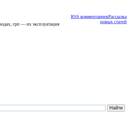
RSS комментариев
Рассылка
новых статей
водах, грп — их эксплуатация