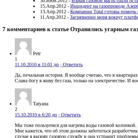
30.Июн.2012 -
Взрыв газовой магистрали оста
15.Апр.2012 -
Инцидент на газопроводе Азер
13.Апр.2012 -
Компании Total готовы помочь 
11.Апр.2012 -
Загрязнение моря вокруг платф
7 комментариев к статье Отравились угарным га
Petr
1
11.10.2010 в 11:01 дп
· Ответить
Да, печальная история. Я вообще считаю, что в квартирах
Слава богу я живу без газа, только на электричестве. И в
Tatyana
2
15.10.2010 в 6:20 дп
· Ответить
Мы тоже пользуемся для нагрева воды газовой колонкой. 
Мне кажется, что об этом должны заботиться разработчик
случае я вызову газовую службу и она устранит проблемы 