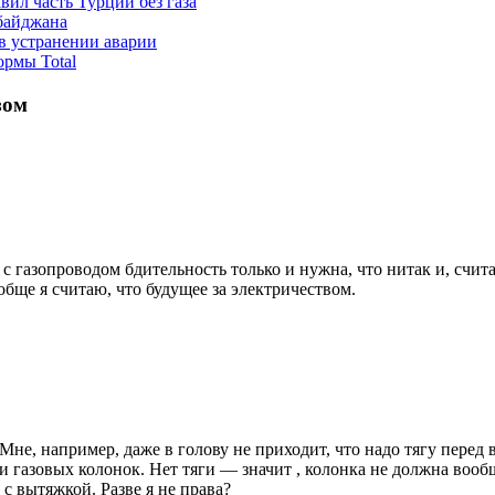
вил часть Турции без газа
байджана
в устранении аварии
ормы Total
зом
 с газопроводом бдительность только и нужна, что нитак и, счита
ообще я считаю, что будущее за электричеством.
Мне, например, даже в голову не приходит, что надо тягу перед
и газовых колонок. Нет тяги — значит , колонка не должна вооб
с вытяжкой. Разве я не права?