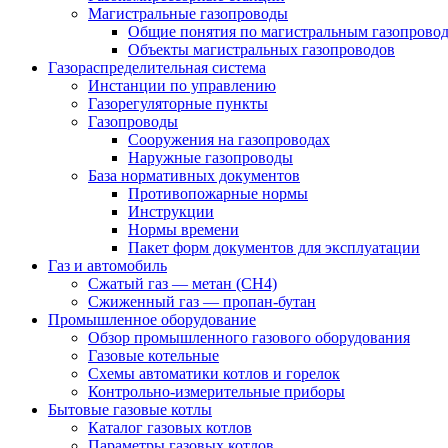
Магистральные газопроводы
Общие понятия по магистральным газопрово
Объекты магистральных газопроводов
Газораспределительная система
Инстанции по управлению
Газорегуляторные пункты
Газопроводы
Сооружения на газопроводах
Наружные газопроводы
База нормативных документов
Противопожарные нормы
Инструкции
Нормы времени
Пакет форм документов для эксплуатации
Газ и автомобиль
Сжатый газ — метан (CH4)
Сжиженный газ — пропан-бутан
Промышленное оборудование
Обзор промышленного газового оборудования
Газовые котельные
Схемы автоматики котлов и горелок
Контрольно-измерительные приборы
Бытовые газовые котлы
Каталог газовых котлов
Параметры газовых котлов