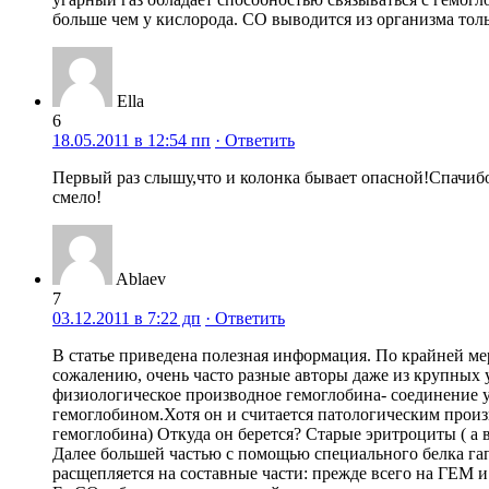
больше чем у кислорода. СО выводится из организма толь
Ella
6
18.05.2011 в 12:54 пп
· Ответить
Первый раз слышу,что и колонка бывает опасной!Спачибо
смело!
Ablaev
7
03.12.2011 в 7:22 дп
· Ответить
В статье приведена полезная информация. По крайней ме
сожалению, очень часто разные авторы даже из крупных
физиологическое производное гемоглобина- соединение 
гемоглобином.Хотя он и считается патологическим п
гемоглобина) Откуда он берется? Старые эритроциты ( а
Далее большей частью с помощью специального белка гапт
расщепляется на составные части: прежде всего на ГЕМ 