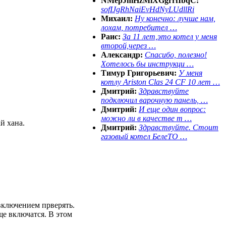
NMepJmHzMiXGgrrfIbqC:
sofIJgRhNaiEvHdNyLUdllRi
Михаил:
Ну конечно: лучше нам,
лохам, потребител …
Раис:
За 11 лет,это котел у меня
второй,через …
Александр:
Спасибо, полезно!
Хотелось бы инструкци …
Тимур Григорьевич:
У меня
котлу Ariston Clas 24 CF 10 лет …
Дмитрий:
Здравствуйте
подключил варочную панель, …
Дмитрий:
И еще один вопрос:
можно ли в качестве т …
й хана.
Дмитрий:
Здравствуйте. Стоит
газовый котел БелеТО …
 включением прверять.
ще включатся. В этом