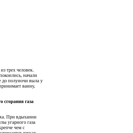
из трех человек.
покоились, начали
е до полуночи выла у
принимает ванну,
о сгорания газа
духа. При вдыхании
улы угарного газа
крепче чем с
начинается легкая