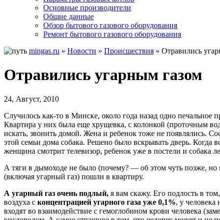
Основные производители
Общие данные
Обзор бытового газового оборудования
Ремонт бытового газового оборудования
mingas.ru
»
Новости
»
Происшествия
»
Отравились угар
Отравились угарным газом
24, Август, 2010
Случилось как-то в Минске, около года назад одно печальное
Квартира у них была еще хрущевка, с колонкой (проточным вод
искать, звонить домой. Жена и ребенок тоже не появлялись. С
этой семьи дома собака. Решено было вскрывать дверь. Когда 
женщина смотрит телевизор, ребенок уже в постели и собака л
А тяги в дымоходе не было (почему? — об этом чуть позже, но 
(включая угарный газ) пошли в квартиру.
А угарный газ очень подлый,
я вам скажу. Его подлость в том
воздуха с
концентрацией угарного газа уже 0,1%
, у человека
входят во взаимодействие с гемоглобином крови человека (заме
кислородом. А самое страшное в том, что человек может и не по