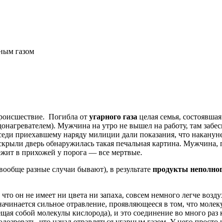
ным газом
 происшествие. Погибла от
угарного газа
целая семья, состоявшая 
онагревателем). Мужчина на утро не вышел на работу, там забес
оседи приехавшему наряду милиции дали показания, что наканун
вскрыли дверь обнаружилась такая печальная картина. Мужчина, 
ежит в прихожей у порога — все мертвые.
вообще разные случаи бывают), в результате
продукты неполног
, что он не имеет ни цвета ни запаха, совсем немного легче воз
 начинается сильное отравление, проявляющееся в том, что молек
щая собой молекулы кислорода), и это соединение во много раз 
дозревать, что начал отравляться угарным газом. У него просто 