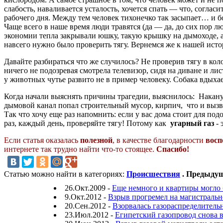
слабость, наваливается усталость, хочется спать — что, соглас
рабочего дня. Между тем человек тихонечко так засыпает… и б
Чаще всего в наше время люди травятся (да — да, до сих пор лю
экономии тепла закрывали юшку, такую крышку на дымоходе, а с
навсего нужно было проверить тягу. Вернемся же к нашей ис
Давайте разбираться что же случилось? Не проверив тягу в ко
ничего не подозревая смотрела телевизор, сидя на диване и лист
у животных чутье развито не в пример человеку. Собака вдыхае
Когда начали выяснять причины трагедии, выяснилось: Накану
дымовой канал попал строительный мусор, кирпич, что и вызвал
Так что хочу еще раз напомнить: если у вас дома стоит для п
раз, каждый день, проверяйте тягу! Потому как
угарный газ
-
Если статья оказалась
полезной
, в качестве благодарности
восп
интернете так трудно найти что-то стоящее.
Спасибо!
Статью можно найти в категориях:
Происшествия
. Предыдущ
26.Окт.2009 -
Еще немного и квартиры могло б
9.Окт.2012 -
Взрыв прогремел на магистральн
20.Сен.2012 -
Взорвалась газораспределитель
23.Июл.2012 -
Египетский газопровод снова 