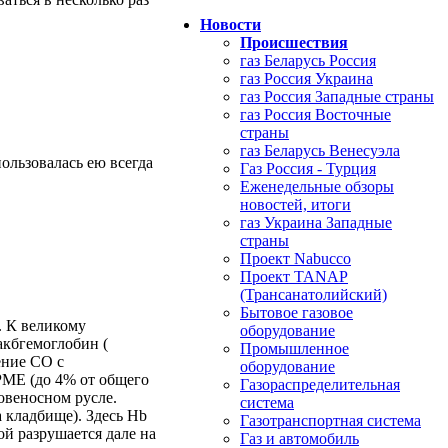
Новости
Происшествия
газ Беларусь Россия
газ Россия Украина
газ Россия Западные страны
газ Россия Восточные
страны
газ Беларусь Венесуэла
ользовалась ею всегда
Газ Россия - Турция
Еженедельные обзоры
новостей, итоги
газ Украина Западные
страны
Проект Nabucco
Проект TANAP
(Трансанатолийский)
Бытовое газовое
. К великому
оборудование
акбгемоглобин (
Промышленное
ение СО с
оборудование
МЕ (до 4% от общего
Газораспределительная
овеносном русле.
система
а кладбище). Здесь Hb
Газотранспортная система
й разрушается дале на
Газ и автомобиль