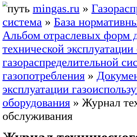
mingas.ru
»
Газорасп
система
»
База нормативн
Альбом отраслевых форм 
технической эксплуатации
газораспределительной си
газопотребления
»
Докумен
эксплуатации газоиспольз
оборудования
»
Журнал те
обслуживания