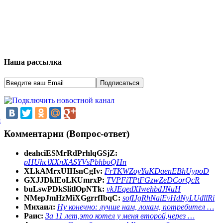
Наша рассылка
я
Комментарии (Вопрос-ответ)
deahciESMrRdPrhlqGSjZ:
pHUhclXXnXASYVsPbhboQHn
XLkAMrxUIHsnCgIv:
FrTKWZoyYuKDaenEBhUypoD
GXJJDklEoLKUmrxP:
TVPFiTPtFGzwZeDCorQcR
buLswPDkSlitlOpNTk:
vkJEqedXIwehbdJNuH
NMepJmHzMiXGgrrfIbqC:
sofIJgRhNaiEvHdNyLUdllRi
Михаил:
Ну конечно: лучше нам, лохам, потребител …
Раис:
За 11 лет,это котел у меня второй,через …