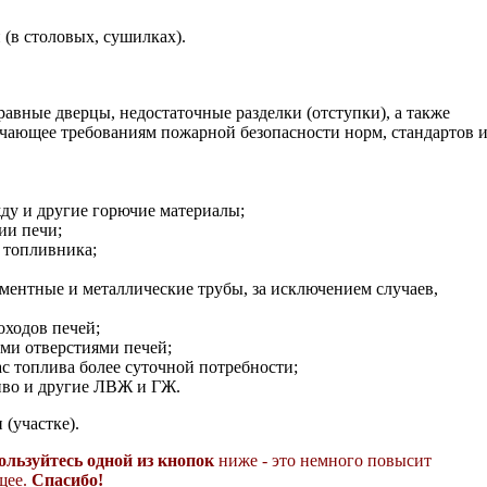
 (в столовых, сушилках).
вные дверцы, недостаточные разделки (отступки), а также
вечающее требованиям пожарной безопасности норм, стандартов 
жду и другие горючие материалы;
ии печи;
 топливника;
ементные и металлические трубы, за исключением случаев,
оходов печей;
ми отверстиями печей;
ас топлива более суточной потребности;
ливо и другие ЛВЖ и ГЖ.
(участке).
ользуйтесь одной из кнопок
ниже - это немного повысит
ящее.
Спасибо!