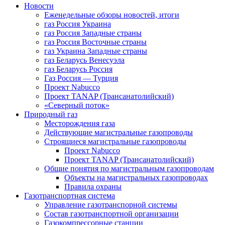
Новости
Еженедельные обзоры новостей, итоги
газ Россия Украина
газ Россия Западные страны
газ Россия Восточные страны
газ Украина Западные страны
газ Беларусь Венесуэла
газ Беларусь Россия
Газ Россия — Турция
Проект Nabucco
Проект TANAP (Трансанатолийский)
«Северный поток»
Природный газ
Месторождения газа
Действующие магистральные газопроводы
Строящиеся магистральные газопроводы
Проект Nabucco
Проект TANAP (Трансанатолийский)
Общие понятия по магистральным газопроводам
Объекты на магистральных газопроводах
Правила охраны
Газотранспортная система
Управление газотранспорной системы
Состав газотранспортной организации
Газокомпрессорные станции