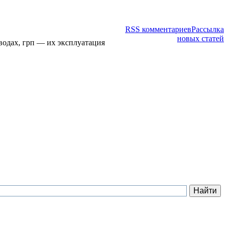
RSS комментариев
Рассылка
новых статей
водах, грп — их эксплуатация