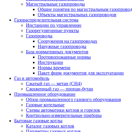
Магистральные газопроводы
Общие понятия по магистральным газопрово
Объекты магистральных газопроводов
Газораспределительная система
Инстанции по управлению
Газорегуляторные пункты
Газопроводы
Сооружения на газопроводах
Наружные газопроводы
База нормативных документов
Противопожарные нормы
Инструкции
Нормы времени
Пакет форм документов для эксплуатации
Газ и автомобиль
Сжатый газ — метан (CH4)
Сжиженный газ — пропан-бутан
Промышленное оборудование
Обзор промышленного газового оборудования
Газовые котельные
Схемы автоматики котлов и горелок
Контрольно-измерительные приборы
Бытовые газовые котлы
Каталог газовых котлов
Параметры газовых котлов