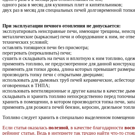
одного раза в месяц для кухонных плит и кипятильников;
двух раз в месяц для специальных печей долговременной топки
При эксплуатации печного отопления не допускается:
эксплуатировать неисправные печи, имеющие трещины, неиспра
металлические (каркасные) печи и оборудование к ним, не от
технических условий;
оставлять топящиеся печи без присмотра;
перегревать (перекаливать) печи;
сушить и складывать на печах и вплотную к ним топливо, оде
применять топливо, не предусмотренное для данной конструкц
применять для топки дрова, длина которых превышает размеры
производить топку печи с открытыми дверцами;
использовать для дымовых труб печей керамические, асбестоц
оговоренных в ТНПА;
использовать вентиляционные и другие каналы в качестве дым
складывать и хранить топливо непосредственно перед топочны
хранить в помещении, в котором производится топка печи, зап
применять для розжига печей бензин, керосин, дизельное топ
Топливо следует хранить в специально выделенном помещении 
Если статья оказалась
полезной
, в качестве благодарности
восп
рейнинг статьи. Ведь в интернете так трудно найти что-то сто