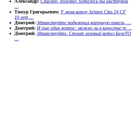
Александр:
Спасибо, полезно! Хотелось бы инструкци
…
Тимур Григорьевич:
У меня котлу Ariston Clas 24 CF
10 лет …
Дмитрий:
Здравствуйте подключил варочную панель, …
Дмитрий:
И еще один вопрос: можно ли в качестве т …
Дмитрий:
Здравствуйте. Стоит газовый котел БелеТО
и
…