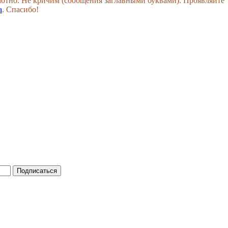
амотно. Не кричим (сообщения заглавными буквами). Проявляйте
а
. Спасибо!