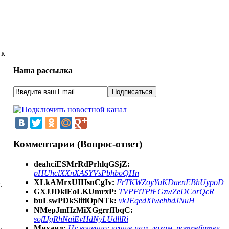
 к
Наша рассылка
Комментарии (Вопрос-ответ)
deahciESMrRdPrhlqGSjZ:
pHUhclXXnXASYVsPbhboQHn
XLkAMrxUIHsnCgIv:
FrTKWZoyYuKDaenEBhUypoD
.
GXJJDklEoLKUmrxP:
TVPFiTPtFGzwZeDCorQcR
buLswPDkSlitlOpNTk:
vkJEqedXIwehbdJNuH
NMepJmHzMiXGgrrfIbqC:
sofIJgRhNaiEvHdNyLUdllRi
Михаил:
Ну конечно: лучше нам, лохам, потребител