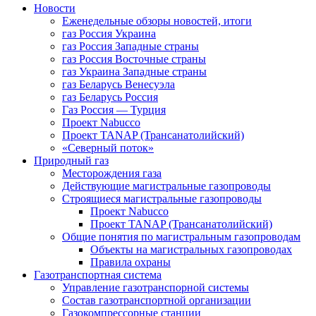
Новости
Еженедельные обзоры новостей, итоги
газ Россия Украина
газ Россия Западные страны
газ Россия Восточные страны
газ Украина Западные страны
газ Беларусь Венесуэла
газ Беларусь Россия
Газ Россия — Турция
Проект Nabucco
Проект TANAP (Трансанатолийский)
«Северный поток»
Природный газ
Месторождения газа
Действующие магистральные газопроводы
Строящиеся магистральные газопроводы
Проект Nabucco
Проект TANAP (Трансанатолийский)
Общие понятия по магистральным газопроводам
Объекты на магистральных газопроводах
Правила охраны
Газотранспортная система
Управление газотранспорной системы
Состав газотранспортной организации
Газокомпрессорные станции