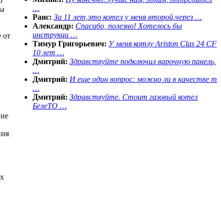
о
…
пы
Раис:
За 11 лет,это котел у меня второй,через …
Александр:
Спасибо, полезно! Хотелось бы
инструкци …
 от
Тимур Григорьевич:
У меня котлу Ariston Clas 24 CF
10 лет …
Дмитрий:
Здравствуйте подключил варочную панель,
…
Дмитрий:
И еще один вопрос: можно ли в качестве т
…
Дмитрий:
Здравствуйте. Стоит газовый котел
БелеТО …
ние
ния
ых