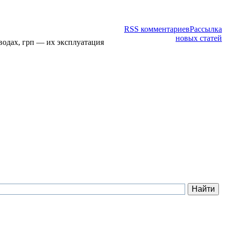
RSS комментариев
Рассылка
новых статей
водах, грп — их эксплуатация