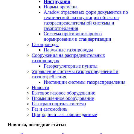
Инструкции
Нормы времени
Альбом отраслевых форм документов по
технической эксплуатации объектов
газораспределительной системы и
газопотребления
Система противопожарного
нормирования и стандартизации
Газопроводы
Наружные газопроводы
Сооружения на распределительных
газопроводах
Газорегуляторные пункты
Управление системы газораспределения и
газопотребления
Инстанции системы газораспределения
Новости
Бытовое газовое оборудование
Промышленное оборудование
Газотранспортная система
Газ и автомобиль
Природный газ - общие данные
Новости, последние статьи