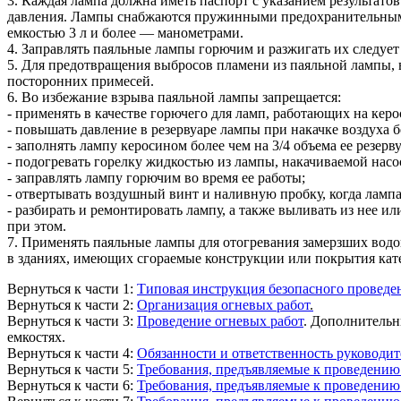
3. Каждая лампа должна иметь паспорт с указанием результато
давления. Лампы снабжаются пружинными предохранительными
емкостью 3 л и более — манометрами.
4. Заправлять паяльные лампы горючим и разжигать их следует
5. Для предотвращения выбросов пламени из паяльной лампы, в
посторонних примесей.
6. Во избежание взрыва паяльной лампы запрещается:
- применять в качестве горючего для ламп, работающих на керо
- повышать давление в резервуаре лампы при накачке воздуха б
- заполнять лампу керосином более чем на 3/4 объема ее резерву
- подогревать горелку жидкостью из лампы, накачиваемой насо
- заправлять лампу горючим во время ее работы;
- отвертывать воздушный винт и наливную пробку, когда лампа
- разбирать и ремонтировать лампу, а также выливать из нее и
при этом.
7. Применять паяльные лампы для отогревания замерзших вод
в зданиях, имеющих сгораемые конструкции или покрытия кат
Вернуться к части 1:
Типовая инструкция безопасного проведе
Вернуться к части 2:
Организация огневых работ
.
Вернуться к части 3:
Проведение огневых работ
. Дополнительн
емкостях.
Вернуться к части 4:
Обязанности и ответственность руководит
Вернуться к части 5:
Требования, предъявляемые к проведению
Вернуться к части 6:
Требования, предъявляемые к проведению