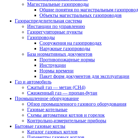
Магистральные газопроводы
Общие понятия по магистральным газопрово
Объекты магистральных газопроводов
Газораспределительная система
Инстанции по управлению
Газорегуляторные пункты
Газопроводы
Сооружения на газопроводах
Наружные газопроводы
База нормативных документов
Противопожарные нормы
Инструкции
Нормы времени
Пакет форм документов для эксплуатации
Газ и автомобиль
Сжатый газ — метан (CH4)
Сжиженный газ — пропан-бутан
Промышленное оборудование
Обзор промышленного газового оборудования
Газовые котельные
Схемы автоматики котлов и горелок
Контрольно-измерительные приборы
Бытовые газовые котлы
Каталог газовых котлов
Параметры газовых котлов