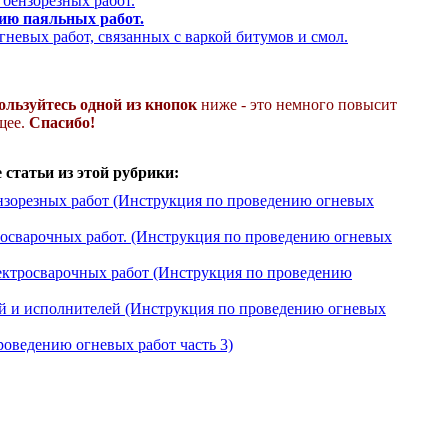
бензорезных работ.
ию паяльных работ.
невых работ, связанных с варкой битумов и смол.
ользуйтесь одной из кнопок
ниже - это немного повысит
ящее.
Спасибо!
статьи из этой рубрики:
нзорезных работ (Инструкция по проведению огневых
зосварочных работ. (Инструкция по проведению огневых
ектросварочных работ (Инструкция по проведению
ей и исполнителей (Инструкция по проведению огневых
оведению огневых работ часть 3)