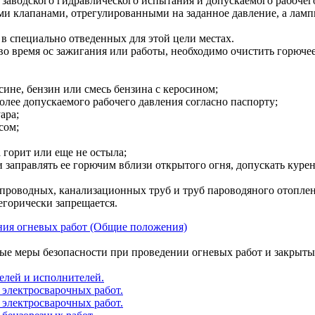
в заводского гидравлического испытания и допускаемого рабочег
 клапанами, отрегулированными на заданное давление, а лам
 в специально отведенных для этой цели местах.
о время ос зажигания или работы, необходимо очистить горючее
сине, бензин или смесь бензина с керосином;
олее допускаемого рабочего давления согласно паспорту;
ара;
сом;
 горит или еще не остыла;
ли заправлять ее горючим вблизи открытого огня, допускать куре
опроводных, канализационных труб и труб пароводяного отопле
егорически запрещается.
ния огневых работ (Общие положения)
ые меры безопасности при проведении огневых работ и закрыт
елей и исполнителей.
 электросварочных работ.
 электросварочных работ.