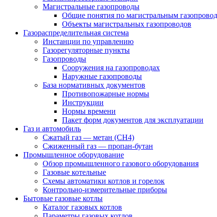
Магистральные газопроводы
Общие понятия по магистральным газопрово
Объекты магистральных газопроводов
Газораспределительная система
Инстанции по управлению
Газорегуляторные пункты
Газопроводы
Сооружения на газопроводах
Наружные газопроводы
База нормативных документов
Противопожарные нормы
Инструкции
Нормы времени
Пакет форм документов для эксплуатации
Газ и автомобиль
Сжатый газ — метан (CH4)
Сжиженный газ — пропан-бутан
Промышленное оборудование
Обзор промышленного газового оборудования
Газовые котельные
Схемы автоматики котлов и горелок
Контрольно-измерительные приборы
Бытовые газовые котлы
Каталог газовых котлов
Параметры газовых котлов