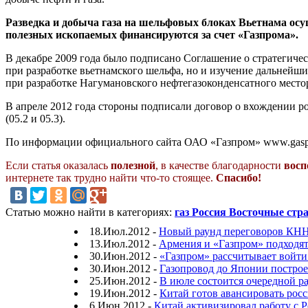
Разведка и добыча газа на шельфовых блоках Вьетнама осу
полезных ископаемых финансируются за счет «Газпрома».
В декабре 2009 года было подписано Соглашение о стратегиче
при разработке вьетнамского шельфа, но и изучение дальнейши
при разработке Нагумановского нефтегазоконденсатного место
В апреле 2012 года стороны подписали договор о вхождении р
(05.2 и 05.3).
По информации официального сайта ОАО «Газпром» www.gasp
Если статья оказалась
полезной
, в качестве благодарности
восп
интернете так трудно найти что-то стоящее.
Спасибо!
Статью можно найти в категориях:
газ Россия Восточные стр
18.Июл.2012 -
Новый раунд переговоров КНН
13.Июл.2012 -
Армения и «Газпром» подходят
30.Июн.2012 -
«Газпром» рассчитывает войт
30.Июн.2012 -
Газопровод до Японии построе
25.Июн.2012 -
В июле состоится очередной ра
19.Июн.2012 -
Китай готов авансировать росс
6.Июн.2012 -
Китай активизировал работу с 