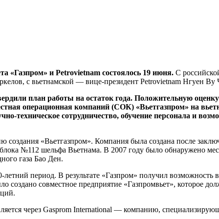
а «Газпром» и Petrovietnam состоялось 19 июня.
С российско
келов, с вьетнамской — вице-президент Petrovietnam Нгуен Ву
вердили план работы на остаток года. Положительную оценку
стная операционная компаний (СОК) «Вьетгазпром» на вьет
учно-техническое сотрудничество, обучение персонала и возм
ю создания «Вьетгазпром». Компания была создана после заключ
с блока №112 шельфа Вьетнама. В 2007 году было обнаружено ме
ного газа Бао Ден.
0-летний период. В результате «Газпром» получил возможность в
ло создано совместное предприятие «Газпромвьет», которое дол
кций.
ляется через Gasprom International — компанию, специализирующ