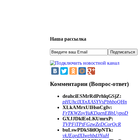
Наша рассылка
Комментарии (Вопрос-ответ)
deahciESMrRdPrhlqGSjZ:
pHUhclXXnXASYVsPbhboQHn
XLkAMrxUIHsnCgIv:
FrTKWZoyYuKDaenEBhUypoD
GXJJDklEoLKUmrxP:
TVPFiTPtFGzwZeDCorQcR
buLswPDkSlitlOpNTk:
vkJEqedXIwehbdJNuH