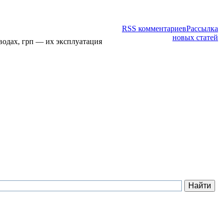
RSS комментариев
Рассылка
новых статей
водах, грп — их эксплуатация