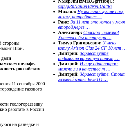
NMepJmHzMiXGgrrfIbqC:
sofIJgRhNaiEvHdNyLUdllRi
Михаил:
Ну конечно: лучше нам,
лохам, потребител …
Раис:
За 11 лет,это котел у меня
второй,через …
Александр:
Спасибо, полезно!
Хотелось бы инструкци …
Тимур Григорьевич:
У меня
й стороны
котлу Ariston Clas 24 CF 10 лет …
 Чыонг Шон.
Дмитрий:
Здравствуйте
 дали
подключил варочную панель, …
намском шельфе.
Дмитрий:
И еще один вопрос:
ожность российских
можно ли в качестве т …
Дмитрий:
Здравствуйте. Стоит
газовый котел БелеТО …
ения 11 сентября 2000
сторождение газового
ести геологоразведку
жно работать в России
уюся на разведке и