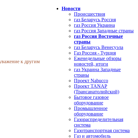
Новости
Происшествия
газ Беларусь Россия
газ Россия Украина
газ Россия Западные страны
газ Россия Восточные
страны
газ Беларусь Венесуэла
Газ Россия - Турция
Еженедельные обзоры
 уважение к другим
новостей, итоги
газ Украина Западные
страны
Проект Nabucco
Проект TANAP
(Трансанатолийский)
Бытовое газовое
оборудование
Промышленное
оборудование
Газораспределительная
система
Газотранспортная система
Газ и автомобиль