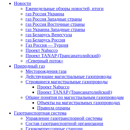
Новости
Еженедельные обзоры новостей, итоги
газ Россия Украина
газ Россия Западные страны
газ Россия Восточные страны
газ Украина Западные страны
газ Беларусь Венесуэла
газ Беларусь Россия
Газ Россия — Турция
Проект Nabucco
Проект TANAP (Трансанатолийский)
«Северный поток»
Природный газ
Месторождения газа
Действующие магистральные газопроводы
Строящиеся магистральные газопроводы
Проект Nabucco
Проект TANAP (Трансанатолийский)
Общие понятия по магистральным газопроводам
Объекты на магистральных газопроводах
Правила охраны
Газотранспортная система
Управление газотранспорной системы
Состав газотранспортной организации
Газокомпрессорные станции