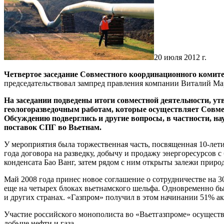
20 июля 2012 г.
Четвертое заседание Совместного координационного комитет
председательствовал зампред правления компании Виталий Мар
На заседании подведены итоги совместной деятельности, ут
геологоразведочным работам, которые осуществляет Совме
Обсуждению подверглись и другие вопросы, в частности, на
поставок СПГ во Вьетнам.
У мероприятия была торжественная часть, посвященная 10-лети
года договора на разведку, добычу и продажу энергоресурсов 
конденсата Бао Ванг, затем рядом с ним открыты залежи природ
Май 2008 года принес новое соглашение о сотрудничестве на 3
еще на четырех блоках вьетнамского шельфа. Одновременно бы
и других странах. «Газпром» получил в этом начинании 51% а
Участие российского монополиста во «Вьетгазпроме» осуществ
добыче нефти и газа.