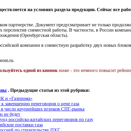
ществляется на условиях раздела продукции. Сейчас все раб
ском партнерстве. Документ предусматривает не только продолж
х перспектив совместной работы. В частности, в России компан
рождения (Оренбургская область).
оссийской компании в совместную разработку двух новых блоко
rom.ru.
ользуйтесь одной из кнопок
ниже - это немного повысит рейнин
аны
. Предыдущие статьи из этой рубрики:
К и «Газпрома»
 к завершению переговоров о цене газа
и в число крупнейших игроков СПГ-рынка
н не будет
унд российско-китайских переговоров по газу
ийские поставки газа
Россией по строительству ПХГ