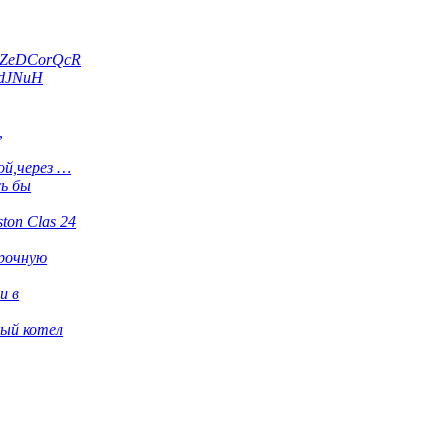
wZeDCorQcR
bdJNuH
,
ой,через …
сь бы
ton Clas 24
рочную
и в
ый котел