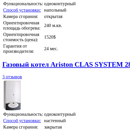
Функциональность:
одноконтурный
Способ установки:
напольный
Камера сгорания:
открытая
Ориентировочная
240 м.кв.
площадь обогрева:
Ориентировочная
1520$
стоимость (цена):
Гарантия от
24 мес.
производителя:
Газовый котел Ariston CLAS SYSTEM 2
3 отзывов
Функциональность:
одноконтурный
Способ установки:
настенный
Камера сгорания:
закрытая