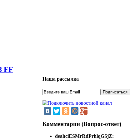
8 FF
Наша рассылка
Комментарии (Вопрос-ответ)
deahciESMrRdPrhlqGSjZ: