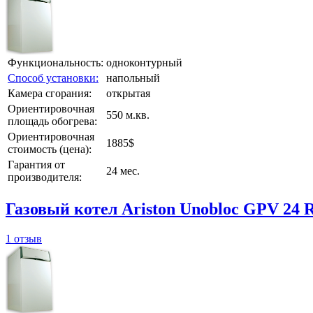
Функциональность:
одноконтурный
Способ установки:
напольный
Камера сгорания:
открытая
Ориентировочная
550 м.кв.
площадь обогрева:
Ориентировочная
1885$
стоимость (цена):
Гарантия от
24 мес.
производителя:
Газовый котел Ariston Unobloc GPV 24
1 отзыв