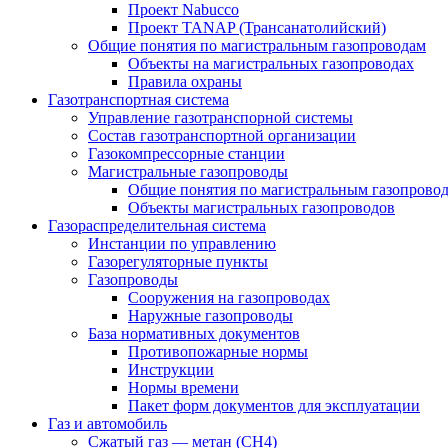
Проект Nabucco
Проект TANAP (Трансанатолийский)
Общие понятия по магистральным газопроводам
Объекты на магистральных газопроводах
Правила охраны
Газотранспортная система
Управление газотранспорной системы
Состав газотранспортной организации
Газокомпрессорные станции
Магистральные газопроводы
Общие понятия по магистральным газопрово
Объекты магистральных газопроводов
Газораспределительная система
Инстанции по управлению
Газорегуляторные пункты
Газопроводы
Сооружения на газопроводах
Наружные газопроводы
База нормативных документов
Противопожарные нормы
Инструкции
Нормы времени
Пакет форм документов для эксплуатации
Газ и автомобиль
Сжатый газ — метан (CH4)