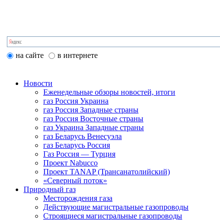
на сайте
в интернете
Новости
Еженедельные обзоры новостей, итоги
газ Россия Украина
газ Россия Западные страны
газ Россия Восточные страны
газ Украина Западные страны
газ Беларусь Венесуэла
газ Беларусь Россия
Газ Россия — Турция
Проект Nabucco
Проект TANAP (Трансанатолийский)
«Северный поток»
Природный газ
Месторождения газа
Действующие магистральные газопроводы
Строящиеся магистральные газопроводы