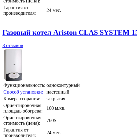
стоимость (цена):
Гарантия от
24 мес.
производителя:
Газовый котел Ariston CLAS SYSTEM 1
3 отзывов
Функциональность:
одноконтурный
Способ установки:
настенный
Камера сгорания:
закрытая
Ориентировочная
160 м.кв.
площадь обогрева:
Ориентировочная
760$
стоимость (цена):
Гарантия от
24 мес.
производителя: