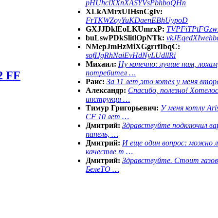
pHUhclXXnXASYVsPbhboQHn
XLkAMrxUIHsnCgIv:
FrTKWZoyYuKDaenEBhUypoD
GXJJDklEoLKUmrxP:
TVPFiTPtFGz
buLswPDkSlitlOpNTk:
vkJEqedXIweh
NMepJmHzMiXGgrrfIbqC:
sofIJgRhNaiEvHdNyLUdllRi
Михаил:
Ну конечно: лучше нам, лохам
потребител …
2 FF
Раис:
За 11 лет,это котел у меня втор
Александр:
Спасибо, полезно! Хотело
инструкци …
Тимур Григорьевич:
У меня котлу Aris
CF 10 лет …
Дмитрий:
Здравствуйте подключил ва
панель, …
Дмитрий:
И еще один вопрос: можно л
качестве т …
Дмитрий:
Здравствуйте. Стоит газов
БелеТО …