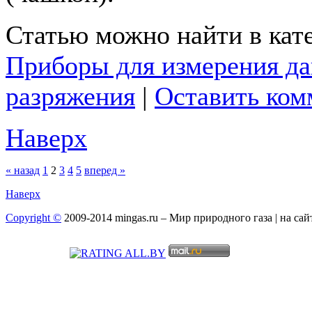
Статью можно найти в кат
Приборы для измерения да
разряжения
|
Оставить ком
Наверх
« назад
1
2
3
4
5
вперед »
Наверх
Copyright ©
2009-2014 mingas.ru – Мир природного газа | на са