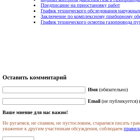
Предписание на приостановку работ
График технического обследования наружных
Заключение по комплексному приборному об
График технического осмотра газопровода п
Оставить комментарий
Имя
(обязательно)
Email
(не публикуется) 
Ваше мнение для нас важно!
Не ругаемся, не спамим, не пустословим, стараемся писать гр
уважение к другим участникам обсуждения, соблюдаем
правил