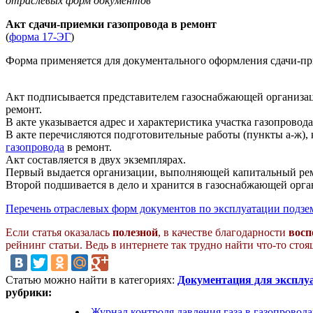
отраслевых форм документов
Акт сдачи-приемки газопровода в ремонт
(
форма 17-ЭГ
)
Форма применяется для документального оформления сдачи-п
Акт подписывается представителем газоснабжающей организа
ремонт.
В акте указывается адрес и характеристика участка газопровод
В акте перечисляются подготовительные работы (пункты а-ж)
газопровода
в ремонт.
Акт составляется в двух экземплярах.
Первый выдается организации, выполняющей капитальный ре
Второй подшивается в дело и хранится в газоснабжающей орга
Перечень отраслевых форм документов по эксплуатации подзе
Если статья оказалась
полезной
, в качестве благодарности
восп
рейнинг статьи. Ведь в интернете так трудно найти что-то сто
Статью можно найти в категориях:
Документация для эксплуа
рубрики:
Журнал контроля давления газа в газопровода