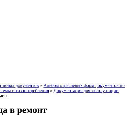
ативных документов
»
Альбом отраслевых форм документов по
стемы и газопотребления
»
Документация для эксплуатации
емонт
да в ремонт