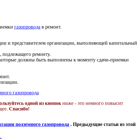
риемки
газопровода
в ремонт.
ции и представителем организации, выполняющей капитальный
а, подлежащего ремонту.
, которые должны быть выполнены к моменту сдачи-приемки
монт.
низации.
много газопровода
ользуйтесь одной из кнопок
ниже - это немного повысит
ящее.
Спасибо!
тации подземного газопровода
. Предыдущие статьи из этой
х