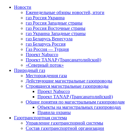
Новости
Еженедельные обзоры новостей, итоги
газ Россия Украина
газ Россия Западные страны
газ Россия Восточные страны
газ Украина Западные страны
газ Беларусь Венесуэла
газ Беларусь Россия
Газ Россия — Турция
Проект Nabucco
Проект TANAP (Трансанатолийский)
«Северный поток»
Природный газ
Месторождения газа
Действующие магистральные газопроводы
Строящиеся магистральные газопроводы
Проект Nabucco
Проект TANAP (Трансанатолийский)
Общие понятия по магистральным газопроводам
Объекты на магистральных газопроводах
Правила охраны
Газотранспортная система
Управление газотранспорной системы
Состав газотранспортной организации