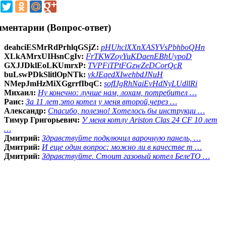
ментарии (Вопрос-ответ)
deahciESMrRdPrhlqGSjZ:
pHUhclXXnXASYVsPbhboQHn
XLkAMrxUIHsnCgIv:
FrTKWZoyYuKDaenEBhUypoD
GXJJDklEoLKUmrxP:
TVPFiTPtFGzwZeDCorQcR
buLswPDkSlitlOpNTk:
vkJEqedXIwehbdJNuH
NMepJmHzMiXGgrrfIbqC:
sofIJgRhNaiEvHdNyLUdllRi
Михаил:
Ну конечно: лучше нам, лохам, потребител …
Раис:
За 11 лет,это котел у меня второй,через …
Александр:
Спасибо, полезно! Хотелось бы инструкци …
Тимур Григорьевич:
У меня котлу Ariston Clas 24 CF 10 лет
…
Дмитрий:
Здравствуйте подключил варочную панель, …
Дмитрий:
И еще один вопрос: можно ли в качестве т …
Дмитрий:
Здравствуйте. Стоит газовый котел БелеТО …