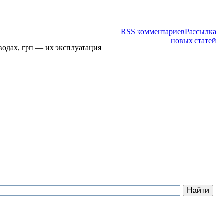
RSS комментариев
Рассылка
новых статей
водах, грп — их эксплуатация