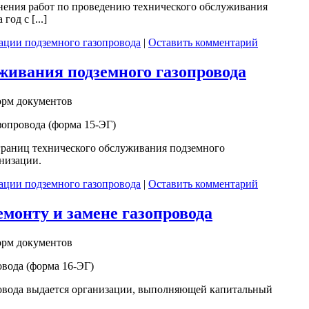
нения работ по проведению технического обслуживания
од с [...]
ации подземного газопровода
|
Оставить комментарий
уживания подземного газопровода
орм документов
зопровода (форма 15-ЭГ)
границ технического обслуживания подземного
анизации.
ации подземного газопровода
|
Оставить комментарий
емонту и замене газопровода
орм документов
овода (форма 16-ЭГ)
провода выдается организации, выполняющей капитальный