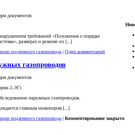
орм документов
Ново
 нарушением требований «Положения о порядке
темы», размерах и режиме их [...]
ации подземного газопровода
|
Один комментарий
ужных газопроводов
орм документов
орма 2-ЭГ)
обследованию наружных газопроводов.
ждается главным инженером [...]
ации подземного газопровода
|
Комментирование закрыто