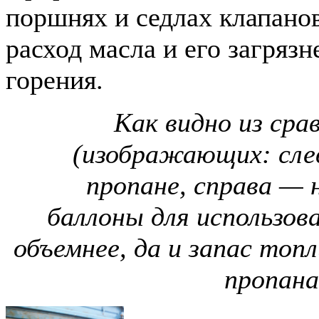
поршнях и седлах клапано
расход масла и его загряз
горения.
Как видно из сра
(изображающих: сле
пропане, справа — 
баллоны для использов
объемнее, да и запас топ
пропана