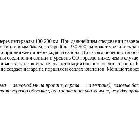
ерез интервалы 100-200 км. При дальнейшем следовании газово
м топливным баком, который на 350-500 км может увеличить запа
жно при движении не выходя из салона. Но самым большим плюсом
ы соединения свинца и уровень СО гораздо ниже, чем в случае 
вается, так как исключена детонация (октановое число равно 1
не создает нагара на поршнях и седлах клапанов. Меньше так же 
ева — автомобиль на пропане, справа — на метане), газовые бал
тана гораздо объемнее, да и запас топлива меньше, чем для проп