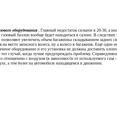
ового оборудования
. Главный недостаток сильное в 20-30, а и
газовый баллон вообще будет находиться в салоне. В следствие э
 позволяют увеличить объем багажника складыванием задних си
на место запасного колеса, ну а колесо в багажник. Ещё один н
венное оборудование и его установка не должны доставить хлопо
тот случай, когда лучше предупреждать проблему. Справедливос
 по отношению с воздухом (в зависимости от используемого газа
хе, а тем более на автомобиле находящемся в движении.