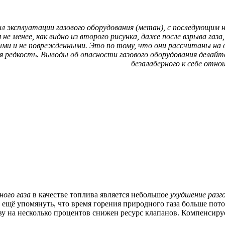
 эксплуатации газового оборудования (метан), с последующим 
м не менее, как видно из второго рисунка, даже после взрыва газа
ыми и не поврежденными. Это по тому, что они рассчитаны на о
я редкость. Выводы об опасности газового оборудования делайт
безалаберного к себе отно
ного газа
в качестве топлива является небольшое
ухудшение разг
 ещё упомянуть, что время горения природного газа больше пот
еву на несколько процентов снижен ресурс клапанов. Компенсиру