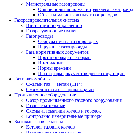
Магистральные газопроводы
Общие понятия по магистральным газопрово
Объекты магистральных газопроводов
Газораспределительная система
Инстанции по управлению
Газорегуляторные пункты
Газопроводы
Сооружения на газопроводах
Наружные газопроводы
База нормативных документов
Противопожарные нормы
Инструкции
Нормы времени
Пакет форм документов для эксплуатации
Газ и автомобиль
Сжатый газ — метан (CH4)
Сжиженный газ — пропан-бутан
Промышленное оборудование
Обзор промышленного газового оборудования
Газовые котельные
Схемы автоматики котлов и горелок
Контрольно-измерительные приборы
Бытовые газовые котлы
Каталог газовых котлов
Параметры газовых котлов