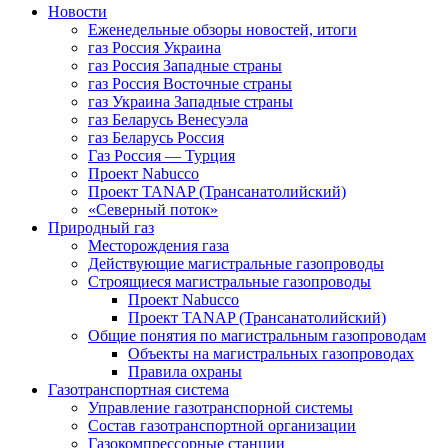
Новости
Еженедельные обзоры новостей, итоги
газ Россия Украина
газ Россия Западные страны
газ Россия Восточные страны
газ Украина Западные страны
газ Беларусь Венесуэла
газ Беларусь Россия
Газ Россия — Турция
Проект Nabucco
Проект TANAP (Трансанатолийский)
«Северный поток»
Природный газ
Месторождения газа
Действующие магистральные газопроводы
Строящиеся магистральные газопроводы
Проект Nabucco
Проект TANAP (Трансанатолийский)
Общие понятия по магистральным газопроводам
Объекты на магистральных газопроводах
Правила охраны
Газотранспортная система
Управление газотранспорной системы
Состав газотранспортной организации
Газокомпрессорные станции