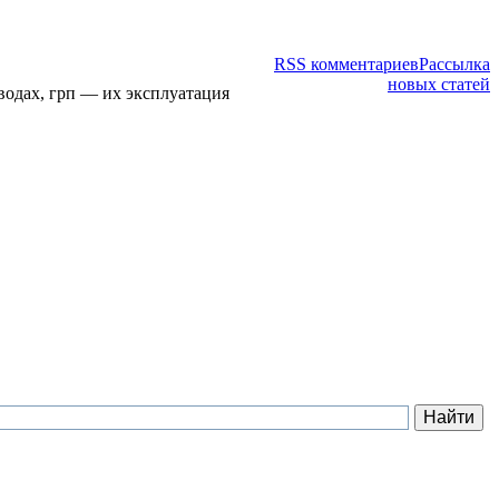
RSS комментариев
Рассылка
новых статей
водах, грп — их эксплуатация