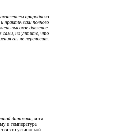
накоплением природного
, и практически полного
чень высокое давление.
е сами, но учтите, что
шения газ не переносит.
онной динамики
, хотя
ому и температура
ется это установкой