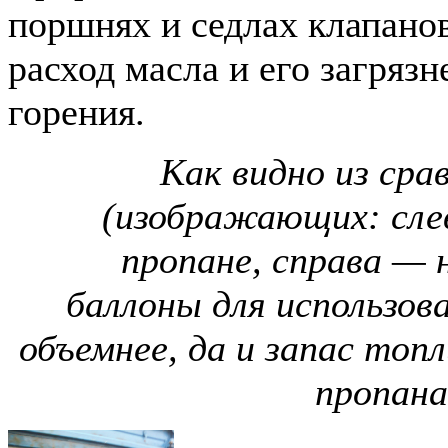
поршнях и седлах клапано
расход масла и его загряз
горения.
Как видно из сра
(изображающих: сле
пропане, справа — 
баллоны для использов
объемнее, да и запас топ
пропана