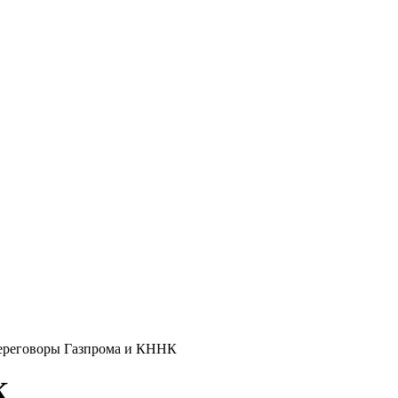
ереговоры Газпрома и КННК
К