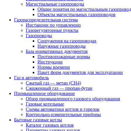
Магистральные газопроводы
Общие понятия по магистральным газопрово
Объекты магистральных газопроводов
Газораспределительная система
Инстанции по управлению
Газорегуляторные пункты
Газопроводы
Сооружения на газопроводах
Наружные газопроводы
База нормативных документов
Противопожарные нормы
Инструкции
Нормы времени
Пакет форм документов для эксплуатации
Газ и автомобиль
Сжатый газ — метан (CH4)
Сжиженный газ — пропан-бутан
Промышленное оборудование
Обзор промышленного газового оборудования
Газовые котельные
Схемы автоматики котлов и горелок
Контрольно-измерительные приборы
Бытовые газовые котлы
Каталог газовых котлов
Параметры газовых котлов