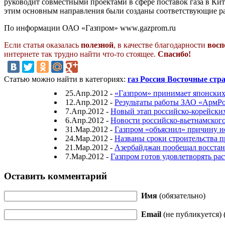
руководит совместными проектами в сфере поставок газа в Кит
этим основным направления были созданы соответствующие р
По информации ОАО «Газпром» www.gazprom.ru
Если статья оказалась
полезной
, в качестве благодарности
восп
интернете так трудно найти что-то стоящее.
Спасибо!
Статью можно найти в категориях:
газ Россия Восточные стр
25.Апр.2012 -
«Газпром» принимает японских
12.Апр.2012 -
Результаты работы ЗАО «АрмР
7.Апр.2012 -
Новый этап российско-корейских
6.Апр.2012 -
Новости российско-вьетнамского
31.Мар.2012 -
Газпром «объяснил» причину н
24.Мар.2012 -
Названы сроки строительства 
21.Мар.2012 -
Азербайджан пообещал восстан
7.Мар.2012 -
Газпром готов удовлетворять рас
Оставить комментарий
Имя
(обязательно)
Email
(не публикуется) 