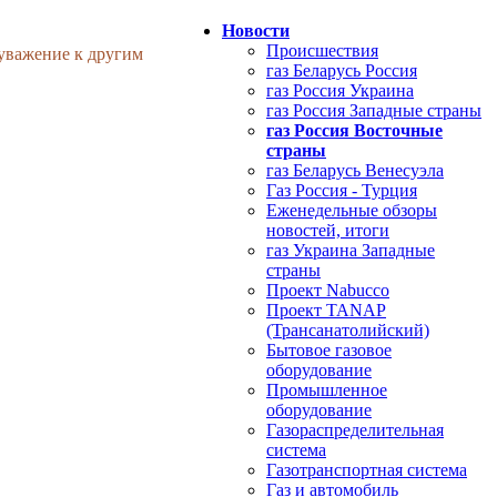
Новости
Происшествия
 уважение к другим
газ Беларусь Россия
газ Россия Украина
газ Россия Западные страны
газ Россия Восточные
страны
газ Беларусь Венесуэла
Газ Россия - Турция
Еженедельные обзоры
новостей, итоги
газ Украина Западные
страны
Проект Nabucco
Проект TANAP
(Трансанатолийский)
Бытовое газовое
оборудование
Промышленное
оборудование
Газораспределительная
система
Газотранспортная система
Газ и автомобиль