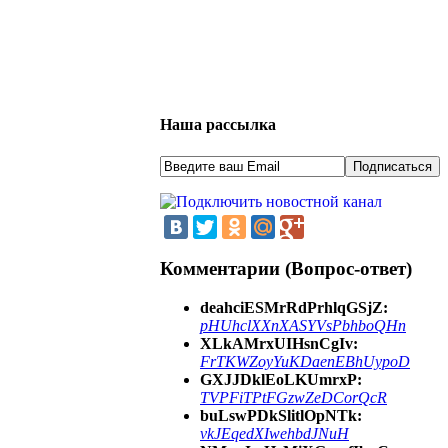
Наша рассылка
Комментарии (Вопрос-ответ)
deahciESMrRdPrhlqGSjZ:
pHUhclXXnXASYVsPbhboQHn
XLkAMrxUIHsnCgIv:
FrTKWZoyYuKDaenEBhUypoD
GXJJDklEoLKUmrxP:
TVPFiTPtFGzwZeDCorQcR
buLswPDkSlitlOpNTk:
vkJEqedXIwehbdJNuH