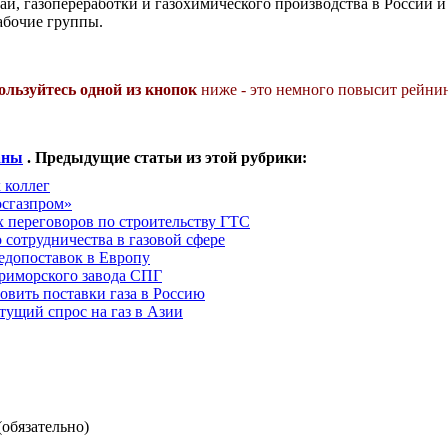
ай, газопереработки и газохимического производства в России и
абочие группы.
ользуйтесь одной из кнопок
ниже - это немного повысит рейнин
аны
. Предыдущие статьи из этой рубрики:
 коллег
осгазпром»
 переговоров по строительству ГТС
 сотрудничества в газовой сфере
едопоставок в Европу
приморского завода СПГ
овить поставки газа в Россию
тущий спрос на газ в Азии
(обязательно)