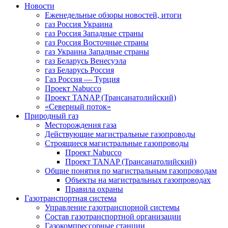
Новости
Еженедельные обзоры новостей, итоги
газ Россия Украина
газ Россия Западные страны
газ Россия Восточные страны
газ Украина Западные страны
газ Беларусь Венесуэла
газ Беларусь Россия
Газ Россия — Турция
Проект Nabucco
Проект TANAP (Трансанатолийский)
«Северный поток»
Природный газ
Месторождения газа
Действующие магистральные газопроводы
Строящиеся магистральные газопроводы
Проект Nabucco
Проект TANAP (Трансанатолийский)
Общие понятия по магистральным газопроводам
Объекты на магистральных газопроводах
Правила охраны
Газотранспортная система
Управление газотранспорной системы
Состав газотранспортной организации
Газокомпрессорные станции