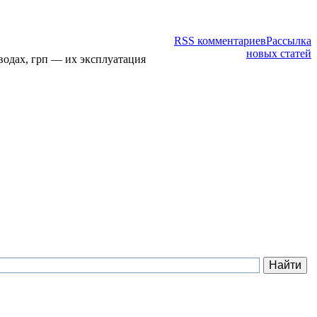
RSS комментариев
Рассылка
новых статей
водах, грп — их эксплуатация