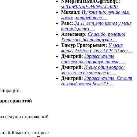
NMepJmHzMiXGgrrfIbqC:
sofIJgRhNaiEvHdNyLUdllRi
Михаил:
Ну конечно: лучше нам,
лохам, потребител …
Раис:
За 11 лет,это котел у меня
второй,через …
Александр:
Спасибо, полезно!
Хотелось бы инструкци …
Тимур Григорьевич:
У меня
котлу Ariston Clas 24 CF 10 лет …
Дмитрий:
Здравствуйте
подключил варочную панель, …
Дмитрий:
И еще один вопрос:
можно ли в качестве т …
Дмитрий:
Здравствуйте. Стоит
газовый котел БелеТО …
рпорации.
ерритории этой
 из ведущих положений
нный Комитет, которые