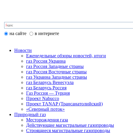
на сайте
в интернете
Новости
Еженедельные обзоры новостей, итоги
газ Россия Украина
газ Россия Западные страны
газ Россия Восточные страны
газ Украина Западные страны
газ Беларусь Венесуэла
газ Беларусь Россия
Газ Россия — Турция
Проект Nabucco
Проект TANAP (Трансанатолийский)
«Северный поток»
Природный газ
Месторождения газа
Действующие магистральные газопроводы
Строящиеся магистральные газопроводы