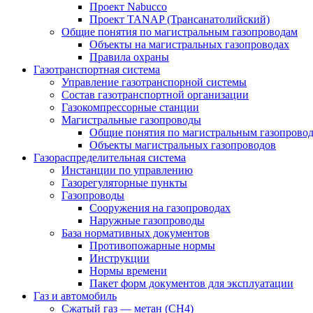
Проект Nabucco
Проект TANAP (Трансанатолийский)
Общие понятия по магистральным газопроводам
Объекты на магистральных газопроводах
Правила охраны
Газотранспортная система
Управление газотранспорной системы
Состав газотранспортной организации
Газокомпрессорные станции
Магистральные газопроводы
Общие понятия по магистральным газопрово
Объекты магистральных газопроводов
Газораспределительная система
Инстанции по управлению
Газорегуляторные пункты
Газопроводы
Сооружения на газопроводах
Наружные газопроводы
База нормативных документов
Противопожарные нормы
Инструкции
Нормы времени
Пакет форм документов для эксплуатации
Газ и автомобиль
Сжатый газ — метан (CH4)