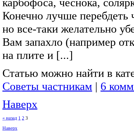
карбофоса, чеснока, соляр
Конечно лучше перебдеть 
но все-таки желательно уб
Вам запахло (например от
на плите и [...]
Статью можно найти в кат
Советы частникам
|
6 комм
Наверх
« назад
1
2
3
Наверх