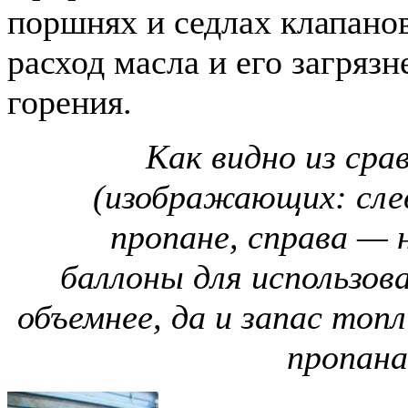
поршнях и седлах клапано
расход масла и его загряз
горения.
Как видно из сра
(изображающих: сле
пропане, справа — 
баллоны для использов
объемнее, да и запас топ
пропана