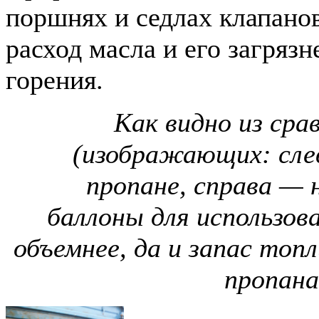
поршнях и седлах клапано
расход масла и его загряз
горения.
Как видно из сра
(изображающих: сле
пропане, справа — 
баллоны для использов
объемнее, да и запас топ
пропана