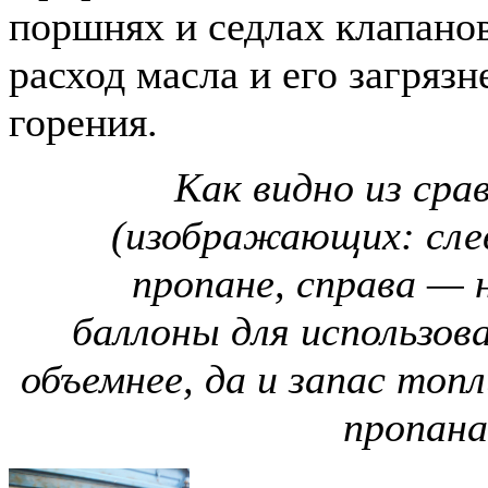
поршнях и седлах клапано
расход масла и его загряз
горения.
Как видно из сра
(изображающих: сле
пропане, справа — 
баллоны для использов
объемнее, да и запас топ
пропана