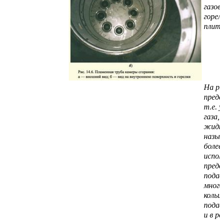
газо
горе
плит
На р
пред
т.е.
газа
жидк
назы
боле
испо
пред
пода
мног
коль
пода
и в 