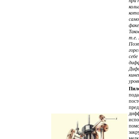
при 
коль
кото
само
факе
Тако
т.е.
Поэт
горе
себе
дифф
Дифф
кине
уров
Пил
пода
пост
пред
дифф
испо
помо
закр
мелк