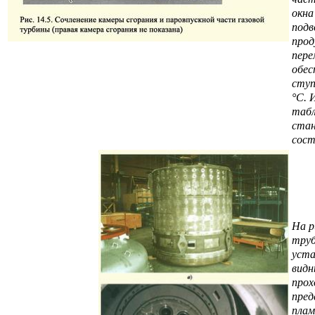
окна
подв
прод
пере
обес
ступ
°С. 
табл
стан
сост
На р
труб
уста
видн
прох
пред
плам