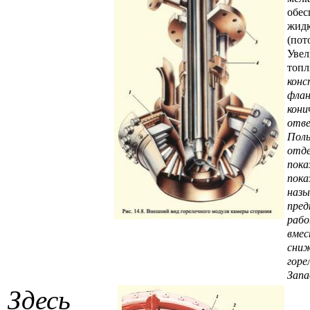
обес
жидк
(пот
Увел
топл
конс
флан
кони
отве
Поль
отде
пока
пока
назы
пред
рабо
вмес
сниж
горе
Запа
Здесь