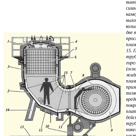
выно
симм
каме
выхо
коль
две 
прос
плам
15. 
труб
горе
(осн
жидк
плам
прим
темп
вред
покр
плит
дейс
труб
нике
част