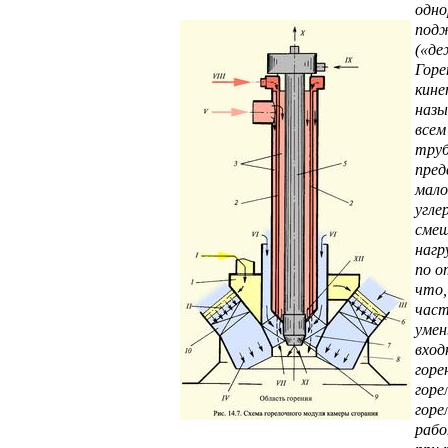
одно
подж
(«де
Горе
кине
назы
всем
труб
пред
мало
угле
смеш
нагр
по о
что,
част
умен
вход
горе
горе
горе
рабо