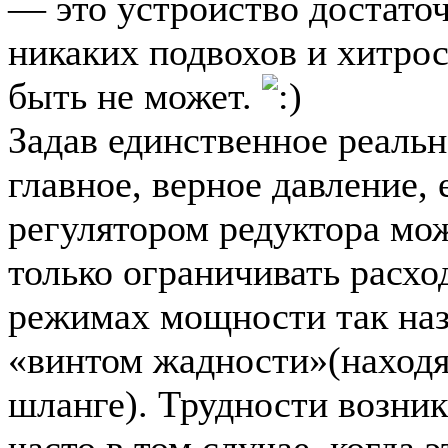
— это устройство достаточ
никаких подвохов и хитрос
быть не может.
Задав единственное реальн
главное, верное давление,
регулятором редуктора мож
только ограничивать расход
режимах мощности так на
«винтом жадности»(наход
шланге). Трудности возни
часто в том случае, когда 