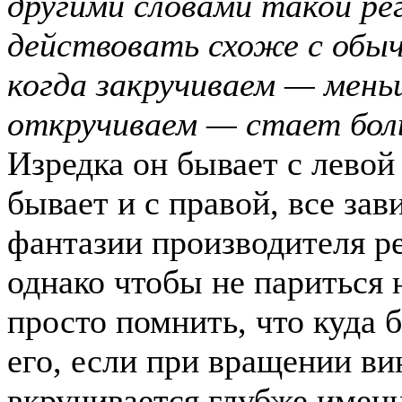
другими словами такой ре
действовать схоже с обы
когда закручиваем — мень
откручиваем — стает бол
Изредка он бывает с левой 
бывает и с правой, все зав
фантазии производителя ре
однако чтобы не париться 
просто помнить, что куда 
его, если при вращении ви
вкручивается глубже именн