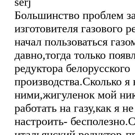
serj
Большинство проблем за
изготовителя газового р
начал пользоваться газо
давно,тогда только появ
редуктора белорусского
производства.Сколько я
ними,жигуленок мой ник
работать на газу,как я н
настроить- бесполезно.С
итальянский редуктор-п