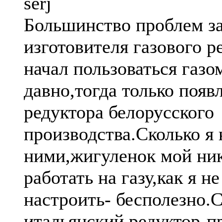
serj
Большинство проблем за
изготовителя газового р
начал пользоваться газо
давно,тогда только появ
редуктора белорусского
производства.Сколько я
ними,жигуленок мой ник
работать на газу,как я н
настроить- бесполезно.С
итальянский редуктор-п