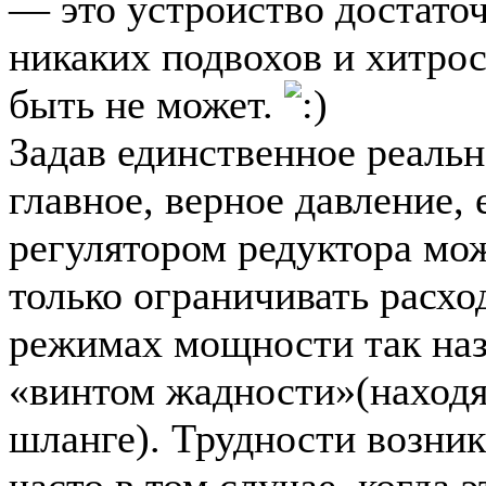
— это устройство достаточ
никаких подвохов и хитрос
быть не может.
Задав единственное реальн
главное, верное давление,
регулятором редуктора мож
только ограничивать расход
режимах мощности так на
«винтом жадности»(наход
шланге). Трудности возни
часто в том случае, когда 