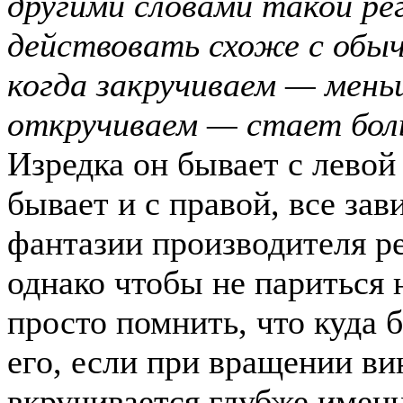
другими словами такой ре
действовать схоже с обы
когда закручиваем — мень
откручиваем — стает бол
Изредка он бывает с левой 
бывает и с правой, все зав
фантазии производителя ре
однако чтобы не париться 
просто помнить, что куда 
его, если при вращении ви
вкручивается глубже именн