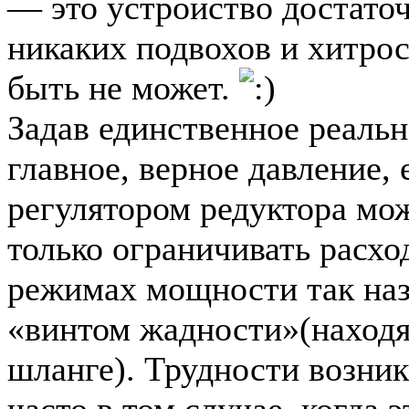
— это устройство достаточ
никаких подвохов и хитрос
быть не может.
Задав единственное реальн
главное, верное давление,
регулятором редуктора мож
только ограничивать расход
режимах мощности так на
«винтом жадности»(наход
шланге). Трудности возни
часто в том случае, когда 