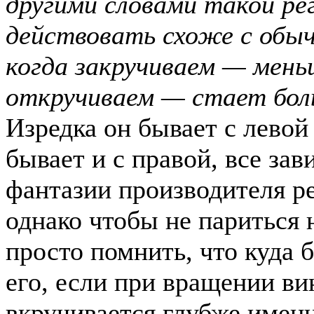
другими словами такой ре
действовать схоже с обы
когда закручиваем — мень
откручиваем — стает бол
Изредка он бывает с левой 
бывает и с правой, все зав
фантазии производителя ре
однако чтобы не париться 
просто помнить, что куда 
его, если при вращении ви
вкручивается глубже именн