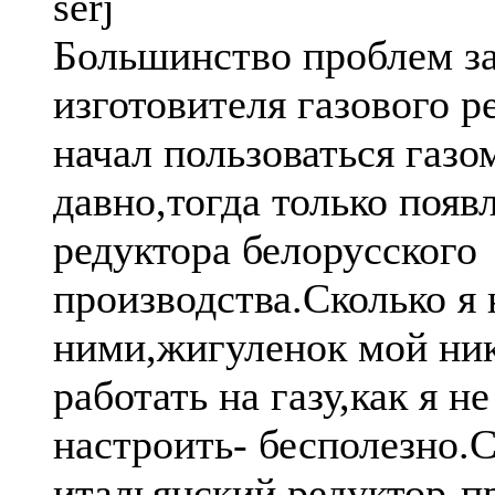
serj
Большинство проблем за
изготовителя газового р
начал пользоваться газо
давно,тогда только появ
редуктора белорусского
производства.Сколько я
ними,жигуленок мой ник
работать на газу,как я н
настроить- бесполезно.С
итальянский редуктор-п