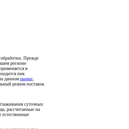
 обработки. Прежде
ашем регионе
применяется в
иходится пик
 на данном
рынке
,
альный режим поставок
сглаживания суточных
ща, рассчитанные на
т естественные