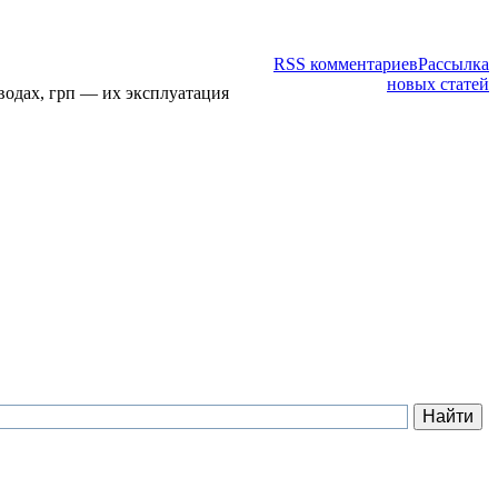
RSS комментариев
Рассылка
новых статей
водах, грп — их эксплуатация