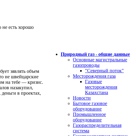
о не есть хорошо
Природный газ - общие данные
Основные магистральные
газопроводы
"Северный поток"
бует зявлять объем
Месторождения газа
то не швейцарские
Газовые
м на тебе — кризис.
месторождения
алов назакупил,
Казахстана
 деньги в проектах,
Новости
Бытовое газовое
оборудование
Промышленное
оборудование
Газораспределительная
система