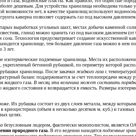
и и газа, водоносные пласты. Как правило, это пористые пород
аиболее дешевым. Для устройства хранилища необходима только 
кой возможности нет, в качестве хранилищ используют водоносн
грунта каверна позволяет содержать газ под высоким давлением
 старых выработках угольных шахт, местах добычи каменной соли
звестняк, глина) можно хранить газ под высоким давлением (от 0
х соли
. Технология предусматривает создание искусственной ка
е находится хранилище, тем большее давление газа можно в нем п
 3 лет.
е изотермические подземные хранилища. Места их расположени
н, укрепленный бетонной рубашкой, по периметру которой распо
 рубашки хранилища. После закачки
жидкого газа
с температуро
ературный баланс поддерживается за счет теплопередачи между
ия жидкого газа.
В месяц эта величина может составить порядк
до жидкого состояния и возвращается в емкость. Размеры изотер
роже. Их рубашка состоит из двух слоев металла, между которы
 криоцистернах (объем в несколько десятков м. куб.) и газовых б
вых целях.
за
безусловным лидером, фактически монополистом, является О
ении природного газа
. В его ведении находятся
подземные хран
ающихся вопросами
подземного хранения газа
. Три подразделения