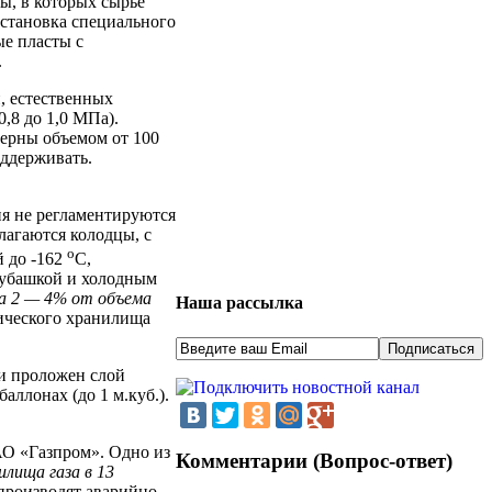
ы, в которых сырье
установка специального
ые пласты с
.
, естественных
,8 до 1,0 МПа).
верны объемом от 100
оддерживать.
я не регламентируются
лагаются колодцы, с
о
й до -162
С,
 рубашкой и холодным
а 2 — 4% от объема
Наша рассылка
мического хранилища
ми проложен слой
аллонах (до 1 м.куб.).
АО «Газпром». Одно из
Комментарии (Вопрос-ответ)
илища газа в 13
 производят аварийно-