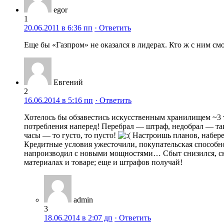
egor
1
20.06.2011 в 6:36 пп
· Ответить
Еще бы «Газпром» не оказался в лидерах. Кто ж с ним смо
Евгений
2
16.06.2014 в 5:16 пп
· Ответить
Хотелось бы обзавестись искусственным хранилищем ~3 ты
потребления наперед! Перебрал — штраф, недобрал — та
часы — то густо, то пусто!
Настроишь планов, набере
Кредитные условия ужесточили, покупательская способно
напроизводил с новыми мощностями… Сбыт снизился, скла
материалах и товаре; еще и штрафов получай!
admin
3
18.06.2014 в 2:07 дп
· Ответить