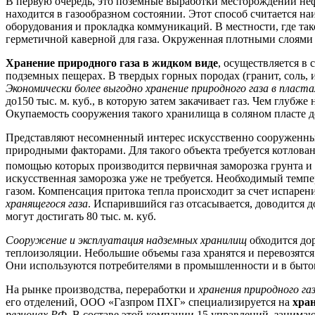
В первую очередь, это поземные выработки месторождений нефт
находится в газообразном состоянии. Этот способ считается н
оборудования и прокладка коммуникаций. В местности, где та
герметичной каверной для газа. Окруженная плотными слоями 
Хранение природного газа в жидком виде
, осуществляется в
подземных пещерах. В твердых горных породах (гранит, соль, и
Экономически более выгодно хранение природного газа в пласта
до150 тыс. м. куб., в которую затем закачивает газ. Чем глубж
Окупаемость сооружения такого хранилища в соляном пласте до
Представляют несомненный интерес искусственно сооруженны
природными факторами. Для такого объекта требуется котлова
помощью которых производится первичная заморозка грунта и
искусственная заморозка уже не требуется. Необходимый темп
газом. Компенсация притока тепла происходит за счет испарен
хранящегося газа
. Испарившийся газ отсасывается, доводится 
могут достигать 80 тыс. м. куб.
Сооружение и эксплуатация надземных хранилищ
обходится до
теплоизоляции. Небольшие объемы газа хранятся и перевозятся в
Они используются потребителями в промышленности и в быто
На рынке производства, переработки и
хранения природного га
его отделений, ООО «Газпром ПХГ» специализируется на
хран
регионах РФ
. В составе этой компании 15 управлений, заним