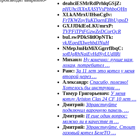
deahciESMrRdPrhlqGSjZ:
pHUhclXXnXASYVsPbhboQHn
XLkAMrxUIHsnCgIv:
FrTKWZoyYuKDaenEBhUypoD
GXJJDklEoLKUmrxP:
TVPFiTPtFGzwZeDCorQcR
buLswPDkSlitlOpNTk:
vkJEqedXIwehbdJNuH
NMepJmHzMiXGgrrfIbqC:
sofIJgRhNaiEvHdNyLUdllRi
Михаил:
Ну конечно: лучше нам,
лохам, потребител …
Раис:
За 11 лет,это котел у меня
второй,через …
Александр:
Спасибо, полезно!
Хотелось бы инструкци …
Тимур Григорьевич:
У меня
котлу Ariston Clas 24 CF 10 лет …
Дмитрий:
Здравствуйте
подключил варочную панель, …
Дмитрий:
И еще один вопрос:
можно ли в качестве т …
Дмитрий:
Здравствуйте. Стоит
газовый котел БелеТО …