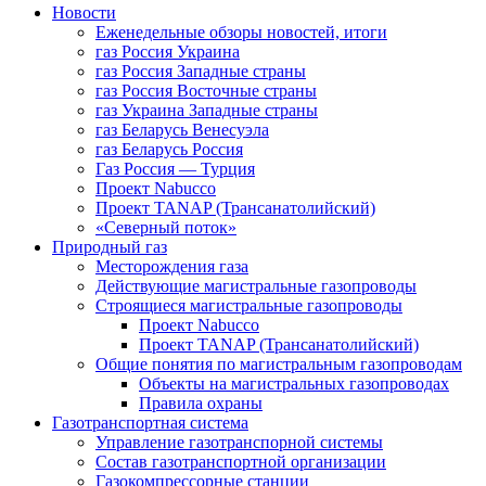
Новости
Еженедельные обзоры новостей, итоги
газ Россия Украина
газ Россия Западные страны
газ Россия Восточные страны
газ Украина Западные страны
газ Беларусь Венесуэла
газ Беларусь Россия
Газ Россия — Турция
Проект Nabucco
Проект TANAP (Трансанатолийский)
«Северный поток»
Природный газ
Месторождения газа
Действующие магистральные газопроводы
Строящиеся магистральные газопроводы
Проект Nabucco
Проект TANAP (Трансанатолийский)
Общие понятия по магистральным газопроводам
Объекты на магистральных газопроводах
Правила охраны
Газотранспортная система
Управление газотранспорной системы
Состав газотранспортной организации
Газокомпрессорные станции