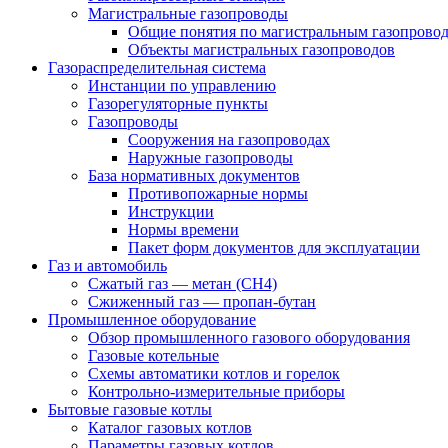
Магистральные газопроводы
Общие понятия по магистральным газопрово
Объекты магистральных газопроводов
Газораспределительная система
Инстанции по управлению
Газорегуляторные пункты
Газопроводы
Сооружения на газопроводах
Наружные газопроводы
База нормативных документов
Противопожарные нормы
Инструкции
Нормы времени
Пакет форм документов для эксплуатации
Газ и автомобиль
Сжатый газ — метан (CH4)
Сжиженный газ — пропан-бутан
Промышленное оборудование
Обзор промышленного газового оборудования
Газовые котельные
Схемы автоматики котлов и горелок
Контрольно-измерительные приборы
Бытовые газовые котлы
Каталог газовых котлов
Параметры газовых котлов