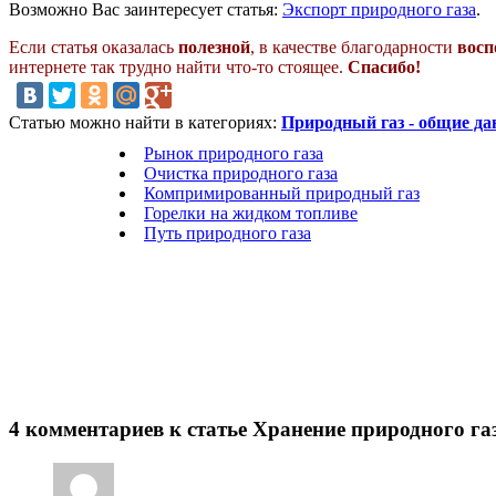
Возможно Вас заинтересует статья:
Экспорт природного газа
.
Если статья оказалась
полезной
, в качестве благодарности
восп
интернете так трудно найти что-то стоящее.
Спасибо!
Статью можно найти в категориях:
Природный газ - общие д
Рынок природного газа
Очистка природного газа
Компримированный природный газ
Горелки на жидком топливе
Путь природного газа
4 комментариев к статье Хранение природного га