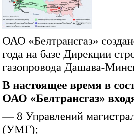
ОАО «Белтрансгаз» создан
го­да на базе Дирекции ст
газопровода Дашава-Минс
В настоящее время в сос
ОАО «Белтрансгаз» вход
— 8 Управлений магистра
(УМГ);