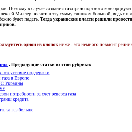
аров. Поэтому в случае создания газотранспортного консорциума
лексей Миллер посчитал эту сумму слишком большой, ведь с вв
ежно будет падать.
Тогда украинские власти решили провести
нщиков.
ользуйтесь одной из кнопок
ниже - это немного повысит рейнин
раны
. Предыдущие статьи из этой рубрики:
за отсутствие поддержки
 газа в Европе
ТС Украины
RWE
вои потребности за счет реверса газа
ранш кредита
ть за газ больше