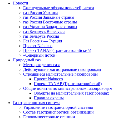
Новости
Еженедельные обзоры новостей, итоги
газ Россия Украина
газ Россия Западные страны
газ Россия Восточные страны
газ Украина Западные страны
газ Беларусь Венесуэла
газ Беларусь Россия
Газ Россия — Турция
Проект Nabucco
Проект TANAP (Трансанатолийский)
«Северный поток»
Природный газ
Месторождения газа
Действующие магистральные газопроводы
Строящиеся магистральные газопроводы
Проект Nabucco
Проект TANAP (Трансанатолийский)
Общие понятия по магистральным газопроводам
Объекты на магистральных газопроводах
Правила охраны
Газотранспортная система
Управление газотранспорной системы
Состав газотранспортной организации
Газокомпрессорные станции