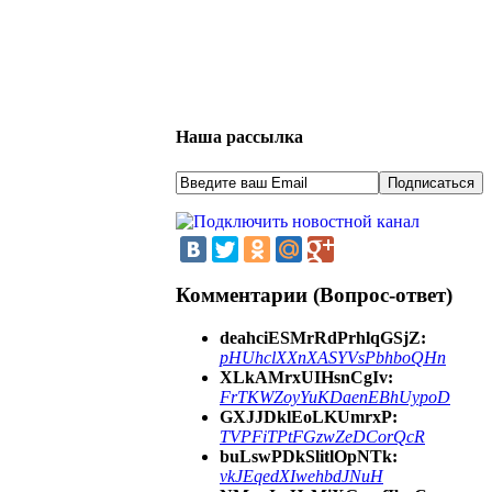
Наша рассылка
Комментарии (Вопрос-ответ)
deahciESMrRdPrhlqGSjZ:
pHUhclXXnXASYVsPbhboQHn
XLkAMrxUIHsnCgIv:
FrTKWZoyYuKDaenEBhUypoD
GXJJDklEoLKUmrxP:
TVPFiTPtFGzwZeDCorQcR
buLswPDkSlitlOpNTk:
vkJEqedXIwehbdJNuH