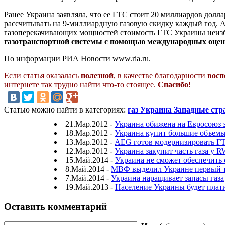
Ранее Украина заявляла, что ее ГТС стоит 20 миллиардов долл
рассчитывать на 9-миллиардную газовую скидку каждый год. А
газоперекачивающих мощностей стоимость ГТС Украины неизб
газотранспортной системы с помощью международных оце
По информации РИА Новости www.ria.ru.
Если статья оказалась
полезной
, в качестве благодарности
восп
интернете так трудно найти что-то стоящее.
Спасибо!
Статью можно найти в категориях:
газ Украина Западные ст
21.Мар.2012 -
Украина обижена на Евросоюз 
18.Мар.2012 -
Украина купит большие объемы
13.Мар.2012 -
AEG готов модернизировать Г
12.Мар.2012 -
Украина закупит часть газа у 
15.Май.2014 -
Украина не сможет обеспечить с
8.Май.2014 -
МВФ выделил Украине первый т
7.Май.2014 -
Украина наращивает запасы газа
19.Май.2013 -
Население Украины будет плати
Оставить комментарий