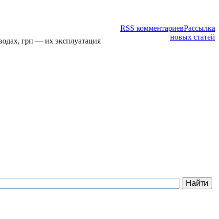
RSS комментариев
Рассылка
новых статей
водах, грп — их эксплуатация