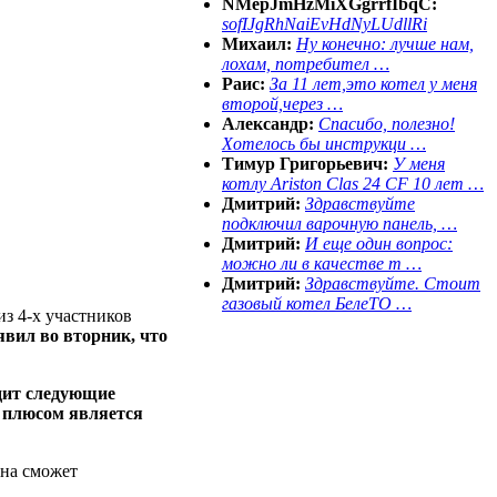
NMepJmHzMiXGgrrfIbqC:
sofIJgRhNaiEvHdNyLUdllRi
Михаил:
Ну конечно: лучше нам,
лохам, потребител …
Раис:
За 11 лет,это котел у меня
второй,через …
Александр:
Спасибо, полезно!
Хотелось бы инструкци …
Тимур Григорьевич:
У меня
котлу Ariston Clas 24 CF 10 лет …
Дмитрий:
Здравствуйте
подключил варочную панель, …
Дмитрий:
И еще один вопрос:
можно ли в качестве т …
Дмитрий:
Здравствуйте. Стоит
газовый котел БелеТО …
з 4-х участников
вил во вторник, что
дит следующие
 плюсом является
она сможет