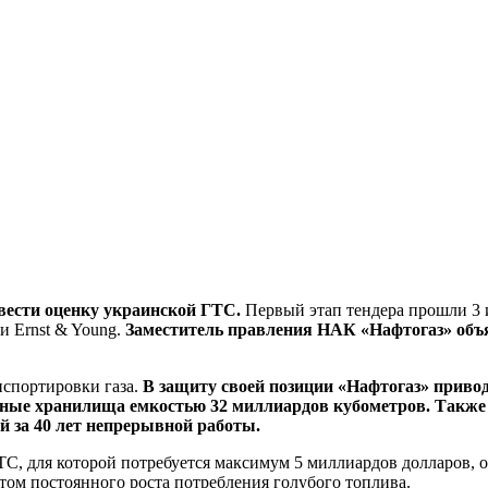
вести оценку украинской ГТС.
Первый этап тендера прошли 3 и
и Ernst & Young.
Заместитель правления НАК «Нафтогаз» объя
спортировки газа.
В защиту своей позиции «Нафтогаз» приво
мные хранилища емкостью 32 миллиардов кубометров. Также
й за 40 лет непрерывной работы.
ТС, для которой потребуется максимум 5 миллиардов долларов, 
етом постоянного роста потребления голубого топлива.