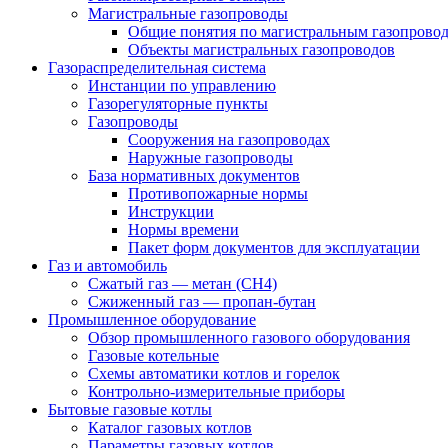
Магистральные газопроводы
Общие понятия по магистральным газопрово
Объекты магистральных газопроводов
Газораспределительная система
Инстанции по управлению
Газорегуляторные пункты
Газопроводы
Сооружения на газопроводах
Наружные газопроводы
База нормативных документов
Противопожарные нормы
Инструкции
Нормы времени
Пакет форм документов для эксплуатации
Газ и автомобиль
Сжатый газ — метан (CH4)
Сжиженный газ — пропан-бутан
Промышленное оборудование
Обзор промышленного газового оборудования
Газовые котельные
Схемы автоматики котлов и горелок
Контрольно-измерительные приборы
Бытовые газовые котлы
Каталог газовых котлов
Параметры газовых котлов