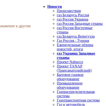
Новости
Происшествия
газ Беларусь Россия
газ Россия Украина
газ Россия Западные страны
 уважение к другим
газ Россия Восточные
страны
газ Беларусь Венесуэла
Газ Россия - Турция
Еженедельные обзоры
новостей, итоги
газ Украина Западные
страны
Проект Nabucco
Проект TANAP
(Трансанатолийский)
Бытовое газовое
оборудование
Промышленное
оборудование
Газораспределительная
система
Газотранспортная система
Газ и автомобиль