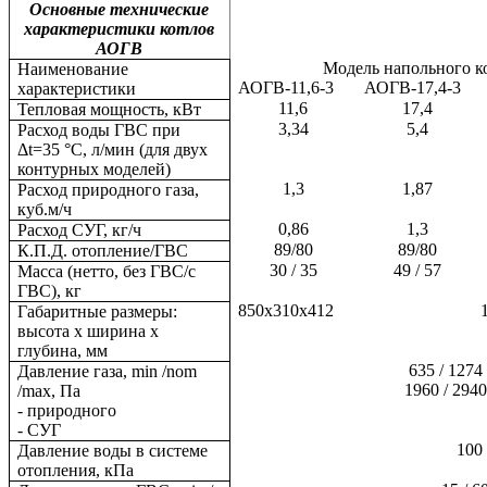
Основные технические
характеристики котлов
АОГВ
Модель напольного 
Наименование
АОГВ-11,6-3
АОГВ-17,4-3
характеристики
11,6
17,4
Тепловая мощность, кВт
3,34
5,4
Расход воды ГВС при
Δt=35 °C, л/мин (для двух
контурных моделей)
1,3
1,87
Расход природного газа,
куб.м/ч
0,86
1,3
Расход СУГ, кг/ч
89/80
89/80
К.П.Д. отопление/ГВС
30 / 35
49 / 57
Масса (нетто, без ГВС/с
ГВС), кг
850x310x412
Габаритные размеры:
высота x ширина х
глубина, мм
635 / 1274
Давление газа, min /nom
1960 / 2940
/max, Па
- природного
- СУГ
100
Давление воды в системе
отопления, кПа