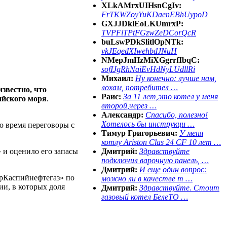
XLkAMrxUIHsnCgIv:
FrTKWZoyYuKDaenEBhUypoD
GXJJDklEoLKUmrxP:
TVPFiTPtFGzwZeDCorQcR
buLswPDkSlitlOpNTk:
vkJEqedXIwehbdJNuH
NMepJmHzMiXGgrrfIbqC:
sofIJgRhNaiEvHdNyLUdllRi
Михаил:
Ну конечно: лучше нам,
лохам, потребител …
звестно, что
Раис:
За 11 лет,это котел у меня
ийского моря
.
второй,через …
Александр:
Спасибо, полезно!
Хотелось бы инструкци …
о время переговоры с
Тимур Григорьевич:
У меня
котлу Ariston Clas 24 CF 10 лет …
и оценило его запасы
Дмитрий:
Здравствуйте
подключил варочную панель, …
Дмитрий:
И еще один вопрос:
трКаспийнефтегаз» по
можно ли в качестве т …
ии, в которых доля
Дмитрий:
Здравствуйте. Стоит
газовый котел БелеТО …