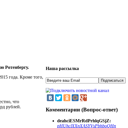
ю Ротенбергу.
Наша рассылка
015 года. Кроме того,
стно, что
рд рублей.
Комментарии (Вопрос-ответ)
deahciESMrRdPrhlqGSjZ:
pHUhclXXnXASYVsPbhboQHn