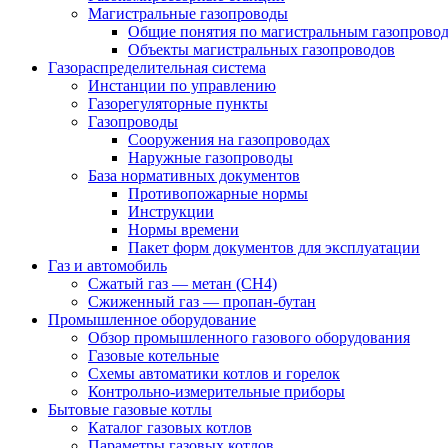
Магистральные газопроводы
Общие понятия по магистральным газопрово
Объекты магистральных газопроводов
Газораспределительная система
Инстанции по управлению
Газорегуляторные пункты
Газопроводы
Сооружения на газопроводах
Наружные газопроводы
База нормативных документов
Противопожарные нормы
Инструкции
Нормы времени
Пакет форм документов для эксплуатации
Газ и автомобиль
Сжатый газ — метан (CH4)
Сжиженный газ — пропан-бутан
Промышленное оборудование
Обзор промышленного газового оборудования
Газовые котельные
Схемы автоматики котлов и горелок
Контрольно-измерительные приборы
Бытовые газовые котлы
Каталог газовых котлов
Параметры газовых котлов