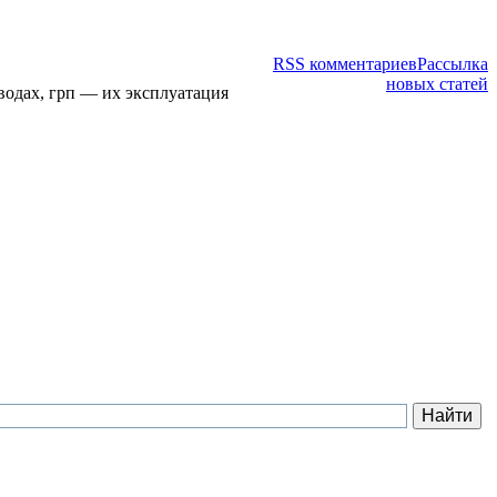
RSS комментариев
Рассылка
новых статей
водах, грп — их эксплуатация