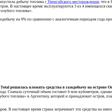
апустила добычу топлива с
Уренгойского месторождения
, что в
етров. В настоящее время эксплуатируются 3 из 4 имеющихся ск
голубого топлива».
газодобычу на 9% по сравнению с аналогичным периодом года пр
Total решилась вложить средства в газодобычу на острове О
ода. Сначала суточный объем составит 6 млн кубометров, однак
лубого топлива» в Аргентину, которой и принадлежит остров, п
ов. В настоящее время страна затрачивает эти средства на импо