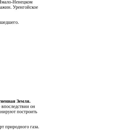
 Ямало-Ненецком
важин. Уренгойское
ошедшего.
гненная Земля.
о впоследствии он
ланируют построить
рт природного газа.