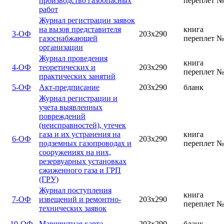
производство газоопасных
переплет №
работ
Журнал регистрации заявок
на вызов представителя
книга
3-ОФ
203х290
газоснабжающей
переплет №
организации
Журнал проведения
книга
4-ОФ
теоретических и
203х290
переплет №
практических занятий
5-ОФ
Акт-предписание
203х290
бланк
Журнал регистрации и
учета выявленных
повреждений
(неисправностей), утечек
газа и их устранения на
книга
6-ОФ
203х290
подземных газопроводах и
переплет №
сооружениях на них,
резервуарных установках
сжиженного газа и ГРП
(ГРУ)
Журнал поступления
книга
7-ОФ
извещений и ремонтно-
203х290
переплет №
технических заявок
10-ОФ
Маршрутная карта
203х290
бланк