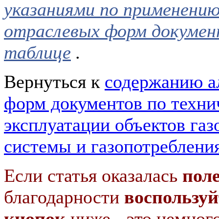
указаниями по применению
отраслевых форм документ
таблице
.
Вернуться к
содержанию а
форм документов по техни
эксплуатации объектов га
системы и газопотреблени
Если статья оказалась
пол
благодарности
воспользуй
кнопок
ниже - это немног