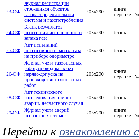
Журнал регистрации
строящихся объектов
книга
23-ОФ
203х290
газораспределительной
переплет №
системы и газопотребления
Бланк результатов
24-ОФ
испытаний интенсивности
203х290
бланк
запаха газа
Акт испытаний
25-ОФ
интенсивности запаха газа
203х290
бланк
на приборе одориметре
Журнал учета газоопасных
работ, проводимых без
книга
26-ОФ
наряда-допуска на
203х290
переплет №
производство газоопасных
работ
Акт технического
28-ОФ
расследования причин
203х290
бланк
аварии, несчастного случая
Журнал учета аварий,
книга
29-ОФ
203х290
несчастных случаев
переплет №
Перейти к
ознакомлению 