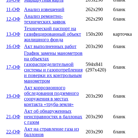
11-ОФ
Анализ извещений
262х290
бланк
Анализ ремонтно-
12-ОФ
262х290
бланк
технических заявок
Технический паспорт на
13-ОФ
газифицированный объект
150х200
карточка
жилищного фонда
16-ОФ
Акт выполненных работ
203х290
бланк
График замены манометров
на объектах
газораспределительной
594х841
17-ОФ
бланк
системы и газопотребления
(297х420)
и поверки их контрольным
манометром
Акт коррозионного
обследования подземного
19-ОФ
203х290
бланк
сооружения в местах
контакта «труба-земля»
Акт об обнаруженных
21-ОФ
неисправностях в баллонах
203х290
бланк
с газом
Акт на стравление газа из
22-ОФ
203х290
бланк
баллонов