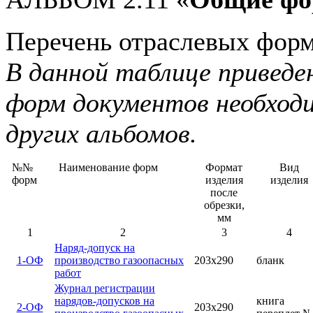
Перечень отраслевых форм
В данной таблице приведе
форм документов необходи
других альбомов.
№№
Наименование форм
Формат
Вид
форм
изделия
изделия
после
обрезки,
мм
1
2
3
4
Наряд-допуск на
1-ОФ
производство газоопасных
203х290
бланк
работ
Журнал регистрации
нарядов-допусков на
книга
2-ОФ
203х290