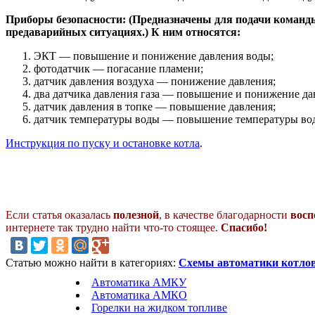
Приборы безопасности: (Предназначены для подачи команды
предаварийных ситуациях.) К ним относятся:
ЭКТ — повышение и понижение давления воды;
фотодатчик — погасание пламени;
датчик давления воздуха — понижение давления;
два датчика давления газа — повышение и понижение дав
датчик давления в топке — повышение давления;
датчик температуры воды — повышение температуры вод
Инструкция по пуску и остановке котла
.
Если статья оказалась
полезной
, в качестве благодарности
восп
интернете так трудно найти что-то стоящее.
Спасибо!
Статью можно найти в категориях:
Схемы автоматики котлов
Автоматика АМКУ
Автоматика АМКО
Горелки на жидком топливе