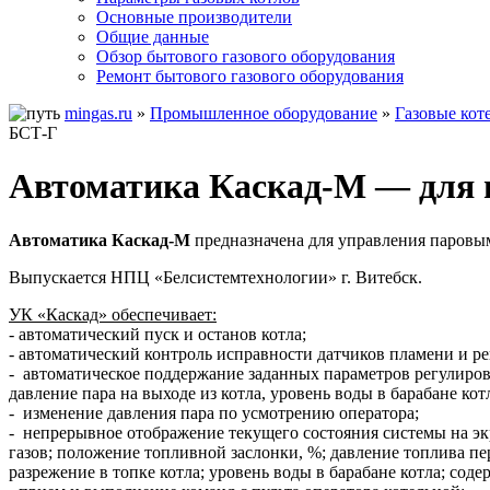
Основные производители
Общие данные
Обзор бытового газового оборудования
Ремонт бытового газового оборудования
mingas.ru
»
Промышленное оборудование
»
Газовые кот
БСТ-Г
Автоматика Каскад-М — для 
Автоматика Каскад-М
предназначена для управления паровым
Выпускается НПЦ «Белсистемтехнологии» г. Витебск.
УК «Каскад» обеспечивает:
- автоматический пуск и останов котла;
- автоматический контроль исправности датчиков пламени и 
- автоматическое поддержание заданных параметров регулирова
давление пара на выходе из котла, уровень воды в барабане котл
- изменение давления пара по усмотрению оператора;
- непрерывное отображение текущего состояния системы на экр
газов; положение топливной заслонки, %; давление топлива пе
разрежение в топке котла; уровень воды в барабане котла; соде