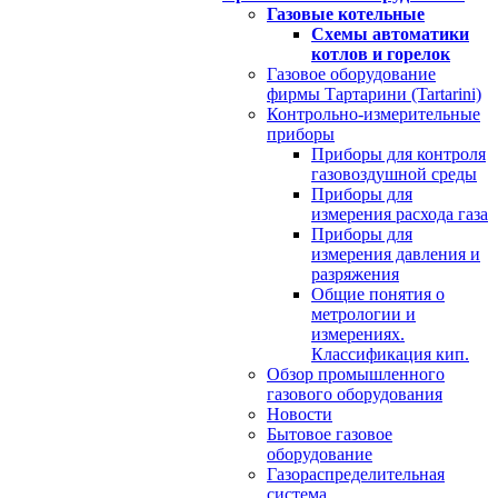
Газовые котельные
Схемы автоматики
котлов и горелок
Газовое оборудование
фирмы Тартарини (Tartarini)
Контрольно-измерительные
приборы
Приборы для контроля
газовоздушной среды
Приборы для
измерения расхода газа
Приборы для
измерения давления и
разряжения
Общие понятия о
метрологии и
измерениях.
Классификация кип.
Обзор промышленного
газового оборудования
Новости
Бытовое газовое
оборудование
Газораспределительная
система