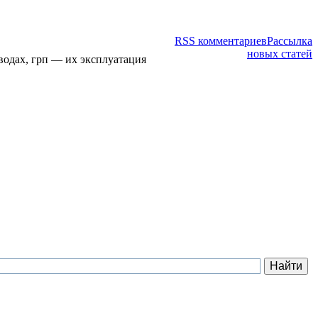
RSS комментариев
Рассылка
новых статей
водах, грп — их эксплуатация