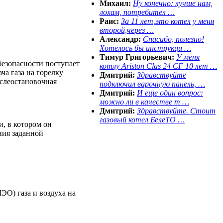
Михаил:
Ну конечно: лучше нам,
лохам, потребител …
Раис:
За 11 лет,это котел у меня
второй,через …
Александр:
Спасибо, полезно!
Хотелось бы инструкци …
Тимур Григорьевич:
У меня
безопасности поступает
котлу Ariston Clas 24 CF 10 лет …
ча газа на горелку
Дмитрий:
Здравствуйте
ослеостановочная
подключил варочную панель, …
Дмитрий:
И еще один вопрос:
можно ли в качестве т …
Дмитрий:
Здравствуйте. Стоит
газовый котел БелеТО …
, в котором он
ния заданной
О) газа и воздуха на