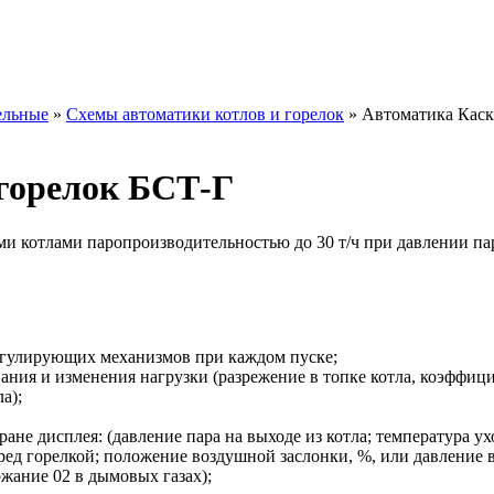
ельные
»
Схемы автоматики котлов и горелок
»
Автоматика Каск
горелок БСТ-Г
и котлами паропроизводительностью до 30 т/ч при давлении пар
регулирующих механизмов при каждом пуске;
ния и изменения нагрузки (разрежение в топке котла, коэффици
а);
ане дисплея: (давление пара на выходе из котла; температура 
ред горелкой; положение воздушной заслонки, %, или давление в
ржание 02 в дымовых газах);