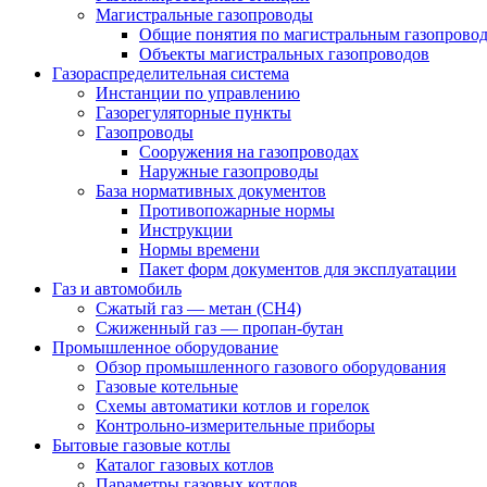
Магистральные газопроводы
Общие понятия по магистральным газопрово
Объекты магистральных газопроводов
Газораспределительная система
Инстанции по управлению
Газорегуляторные пункты
Газопроводы
Сооружения на газопроводах
Наружные газопроводы
База нормативных документов
Противопожарные нормы
Инструкции
Нормы времени
Пакет форм документов для эксплуатации
Газ и автомобиль
Сжатый газ — метан (CH4)
Сжиженный газ — пропан-бутан
Промышленное оборудование
Обзор промышленного газового оборудования
Газовые котельные
Схемы автоматики котлов и горелок
Контрольно-измерительные приборы
Бытовые газовые котлы
Каталог газовых котлов
Параметры газовых котлов