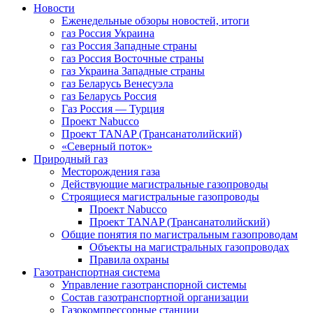
Новости
Еженедельные обзоры новостей, итоги
газ Россия Украина
газ Россия Западные страны
газ Россия Восточные страны
газ Украина Западные страны
газ Беларусь Венесуэла
газ Беларусь Россия
Газ Россия — Турция
Проект Nabucco
Проект TANAP (Трансанатолийский)
«Северный поток»
Природный газ
Месторождения газа
Действующие магистральные газопроводы
Строящиеся магистральные газопроводы
Проект Nabucco
Проект TANAP (Трансанатолийский)
Общие понятия по магистральным газопроводам
Объекты на магистральных газопроводах
Правила охраны
Газотранспортная система
Управление газотранспорной системы
Состав газотранспортной организации
Газокомпрессорные станции