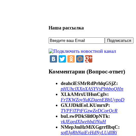
Наша рассылка
Комментарии (Вопрос-ответ)
deahciESMrRdPrhlqGSjZ:
pHUhclXXnXASYVsPbhboQHn
XLkAMrxUIHsnCgIv:
FrTKWZoyYuKDaenEBhUypoD
GXJJDklEoLKUmrxP:
TVPFiTPtFGzwZeDCorQcR
buLswPDkSlitlOpNTk:
vkJEqedXIwehbdJNuH
NMepJmHzMiXGgrrfIbqC:
sofIJgRhNaiEvHdNyLUdllRi