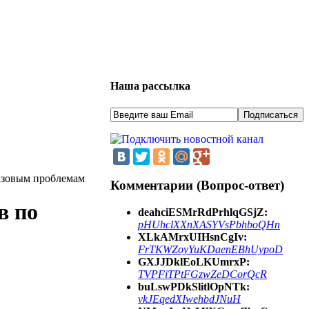
Наша рассылка
азовым проблемам
Комментарии (Вопрос-ответ)
в по
deahciESMrRdPrhlqGSjZ:
pHUhclXXnXASYVsPbhboQHn
XLkAMrxUIHsnCgIv:
FrTKWZoyYuKDaenEBhUypoD
GXJJDklEoLKUmrxP:
TVPFiTPtFGzwZeDCorQcR
buLswPDkSlitlOpNTk:
vkJEqedXIwehbdJNuH