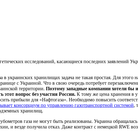
гетических исследований, касающиеся последних заявлений Укр
 в украинских хранилищах задача не такая простая. Для этого на
границе с Украиной. Что в свою очередь потребует перезаключен
краинской территории.
Поэтому западные компании хотели бы 
ь этот вопрос без участия России.
К тому же цена хранения в 
риносить прибыли для «Нафтогаза». Необходимо повысить соответ
зывает консорциум по управлению газотранспортной системой
, 
подземных хранилищ.
кубометров газа не могут быть реализованы. Украина обращалас
ии, и везде получила отказ. Даже контракт с немецкой RWE воз