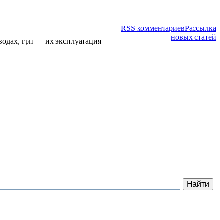
RSS комментариев
Рассылка
новых статей
водах, грп — их эксплуатация