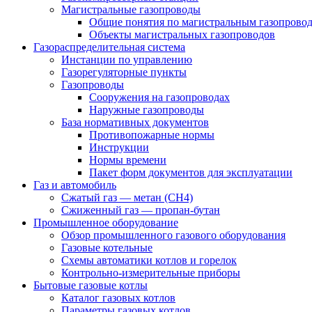
Магистральные газопроводы
Общие понятия по магистральным газопрово
Объекты магистральных газопроводов
Газораспределительная система
Инстанции по управлению
Газорегуляторные пункты
Газопроводы
Сооружения на газопроводах
Наружные газопроводы
База нормативных документов
Противопожарные нормы
Инструкции
Нормы времени
Пакет форм документов для эксплуатации
Газ и автомобиль
Сжатый газ — метан (CH4)
Сжиженный газ — пропан-бутан
Промышленное оборудование
Обзор промышленного газового оборудования
Газовые котельные
Схемы автоматики котлов и горелок
Контрольно-измерительные приборы
Бытовые газовые котлы
Каталог газовых котлов
Параметры газовых котлов