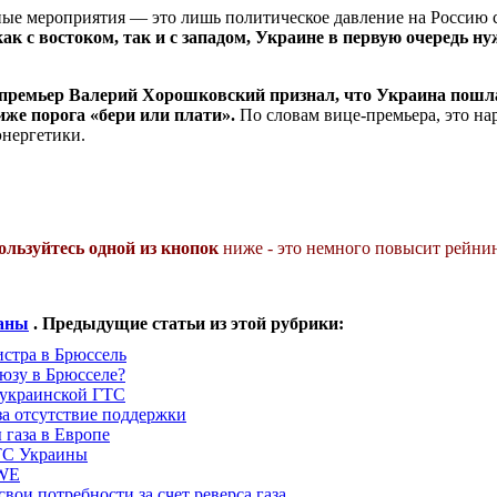
ные мероприятия — это лишь политическое давление на Россию 
как с востоком, так и с западом, Украине в первую очередь 
-премьер Валерий Хорошковский признал, что Украина пошл
иже порога «бери или плати».
По словам вице-премьера, это на
энергетики.
ользуйтесь одной из кнопок
ниже - это немного повысит рейнин
раны
. Предыдущие статьи из этой рубрики:
истра в Брюссель
юзу в Брюсселе?
 украинской ГТС
за отсутствие поддержки
 газа в Европе
ТС Украины
RWE
вои потребности за счет реверса газа