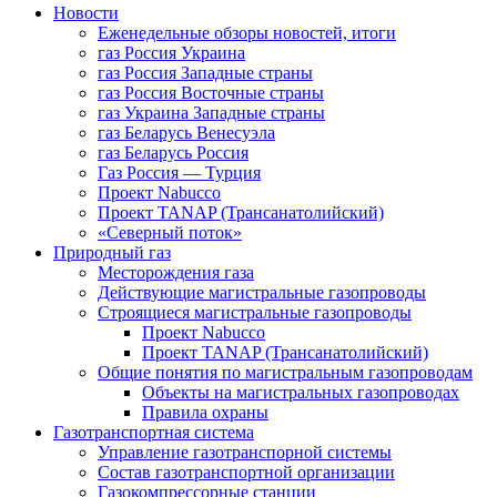
Новости
Еженедельные обзоры новостей, итоги
газ Россия Украина
газ Россия Западные страны
газ Россия Восточные страны
газ Украина Западные страны
газ Беларусь Венесуэла
газ Беларусь Россия
Газ Россия — Турция
Проект Nabucco
Проект TANAP (Трансанатолийский)
«Северный поток»
Природный газ
Месторождения газа
Действующие магистральные газопроводы
Строящиеся магистральные газопроводы
Проект Nabucco
Проект TANAP (Трансанатолийский)
Общие понятия по магистральным газопроводам
Объекты на магистральных газопроводах
Правила охраны
Газотранспортная система
Управление газотранспорной системы
Состав газотранспортной организации
Газокомпрессорные станции