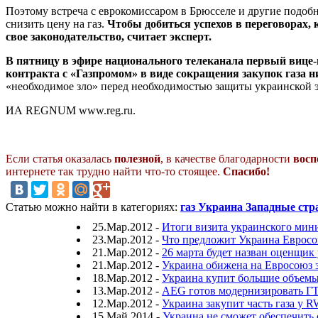
Поэтому встреча с еврокомиссаром в Брюсселе и другие подоб
снизить цену на газ.
Чтобы добиться успехов в переговорах, 
свое законодательство, считает эксперт.
В пятницу в эфире национального телеканала первый вице
контракта с «Газпромом» в виде сокращения закупок газа н
«необходимое зло» перед необходимостью защиты украинской 
ИА REGNUM www.reg.ru.
Если статья оказалась
полезной
, в качестве благодарности
восп
интернете так трудно найти что-то стоящее.
Спасибо!
Статью можно найти в категориях:
газ Украина Западные ст
25.Мар.2012 -
Итоги визита украинского мин
23.Мар.2012 -
Что предложит Украина Евросо
21.Мар.2012 -
26 марта будет назван оценщик
21.Мар.2012 -
Украина обижена на Евросоюз 
18.Мар.2012 -
Украина купит большие объемы
13.Мар.2012 -
AEG готов модернизировать Г
12.Мар.2012 -
Украина закупит часть газа у 
15.Май.2014 -
Украина не сможет обеспечить с