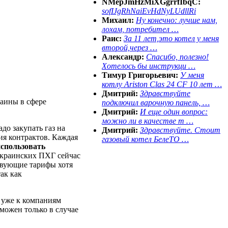
NMepJmHzMiXGgrrfIbqC:
sofIJgRhNaiEvHdNyLUdllRi
Михаил:
Ну конечно: лучше нам,
лохам, потребител …
Раис:
За 11 лет,это котел у меня
второй,через …
Александр:
Спасибо, полезно!
Хотелось бы инструкци …
Тимур Григорьевич:
У меня
котлу Ariston Clas 24 CF 10 лет …
Дмитрий:
Здравствуйте
аины в сфере
подключил варочную панель, …
Дмитрий:
И еще один вопрос:
можно ли в качестве т …
до закупать газ на
Дмитрий:
Здравствуйте. Стоит
ия контрактов. Каждая
газовый котел БелеТО …
использовать
украинских ПХГ сейчас
ствующие тарифы хотя
так как
ь уже к компаниям
можен только в случае