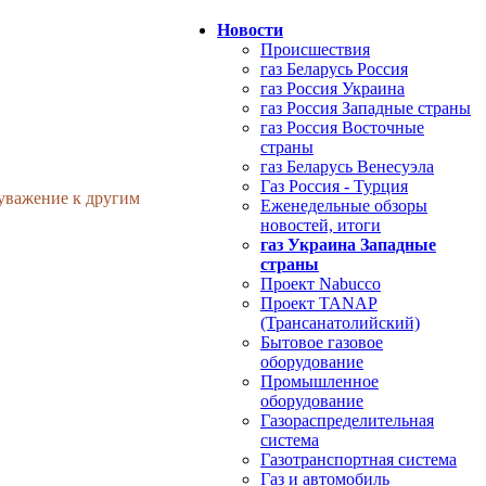
Новости
Происшествия
газ Беларусь Россия
газ Россия Украина
газ Россия Западные страны
газ Россия Восточные
страны
газ Беларусь Венесуэла
Газ Россия - Турция
 уважение к другим
Еженедельные обзоры
новостей, итоги
газ Украина Западные
страны
Проект Nabucco
Проект TANAP
(Трансанатолийский)
Бытовое газовое
оборудование
Промышленное
оборудование
Газораспределительная
система
Газотранспортная система
Газ и автомобиль