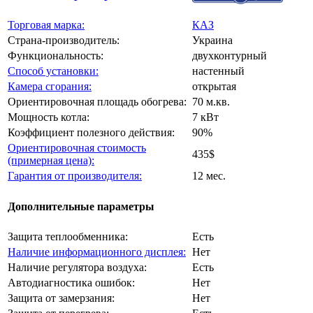
Торговая марка:
КАЗ
Страна-производитель:
Украина
Функциональность:
двухконтурный
Способ установки:
настенный
Камера сгорания:
открытая
Ориентировочная площадь обогрева:
70 м.кв.
Мощность котла:
7 кВт
Коэффициент полезного действия:
90%
Ориентировочная стоимость
435$
(примерная цена):
Гарантия от производителя:
12 мес.
Дополнительные параметры
Защита теплообменника:
Есть
Наличие информационного дисплея:
Нет
Наличие регулятора воздуха:
Есть
Автодиагностика ошибок:
Нет
Защита от замерзания:
Нет