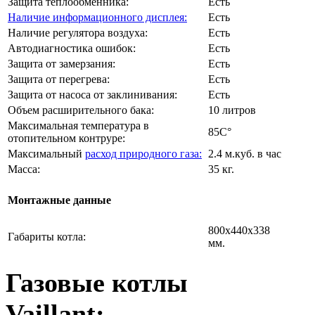
Защита теплообменника:
Есть
Наличие информационного дисплея:
Есть
Наличие регулятора воздуха:
Есть
Автодиагностика ошибок:
Есть
Защита от замерзания:
Есть
Защита от перегрева:
Есть
Защита от насоса от заклинивания:
Есть
Объем расширительного бака:
10 литров
Максимальная температура в
85C°
отопительном контруре:
Максимальный
расход природного газа:
2.4 м.куб. в час
Масса:
35 кг.
Монтажные данные
800х440х338
Габариты котла:
мм.
Газовые котлы
Vaillant: